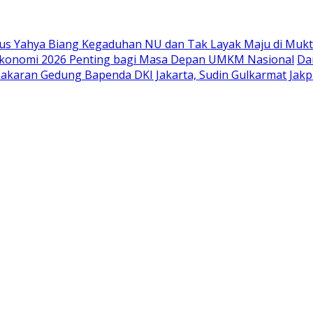
 Gus Yahya Biang Kegaduhan NU dan Tak Layak Maju di Muk
 Ekonomi 2026 Penting bagi Masa Depan UMKM Nasional
Da
ebakaran Gedung Bapenda DKI Jakarta, Sudin Gulkarmat Jak