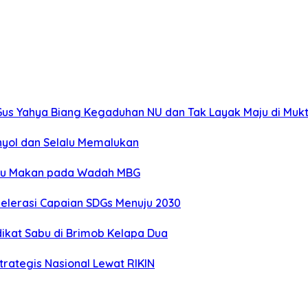
n Gus Yahya Biang Kegaduhan NU dan Tak Layak Maju di Mu
nyol dan Selalu Memalukan
ktu Makan pada Wadah MBG
selerasi Capaian SDGs Menuju 2030
ikat Sabu di Brimob Kelapa Dua
rategis Nasional Lewat RIKIN