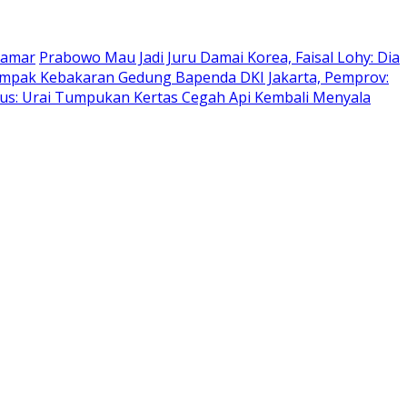
tamar
Prabowo Mau Jadi Juru Damai Korea, Faisal Lohy: Dia
mpak Kebakaran Gedung Bapenda DKI Jakarta, Pemprov:
pus: Urai Tumpukan Kertas Cegah Api Kembali Menyala