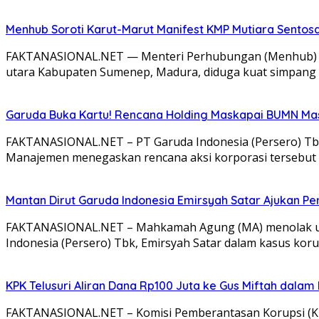
Menhub Soroti Karut-Marut Manifest KMP Mutiara Sentos
FAKTANASIONAL.NET — Menteri Perhubungan (Menhub) Dud
utara Kabupaten Sumenep, Madura, diduga kuat simpang s
Garuda Buka Kartu! Rencana Holding Maskapai BUMN Masi
FAKTANASIONAL.NET – PT Garuda Indonesia (Persero) Tbk
Manajemen menegaskan rencana aksi korporasi tersebut 
Mantan Dirut Garuda Indonesia Emirsyah Satar Ajukan P
FAKTANASIONAL.NET – Mahkamah Agung (MA) menolak upaya
Indonesia (Persero) Tbk, Emirsyah Satar dalam kasus kor
KPK Telusuri Aliran Dana Rp100 Juta ke Gus Miftah dalam
FAKTANASIONAL.NET – Komisi Pemberantasan Korupsi (KPK)