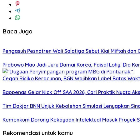
Baca Juga
Pengasuh Pesnatren Wali Salatiga Sebut Kiai Miftah da
Prabowo Mau Jadi Juru Damai Korea, Faisal Lohy: Dia Ko
Cegah Risiko Keracunan, BGN Wajibkan Label Batas Wa
Bappenas Gelar Kick Off SAA 2026, Cari Praktik Nyata Ak
Tim Dakjar BNN Unjuk Kebolehan Simulasi Lenyapkan Sind
Kemenkum Dorong Kekayaan Intelektual Masuk Proyek St
Rekomendasi untuk kamu