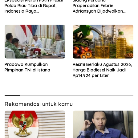
Polda Riau Tiba di Rupat,
Praperadilan Febrie
Indonesia Raya
Adriansyah Dijadwalkan
Berkumandang di Wilayah
Pekan Depan, PN Jaksel
Terluar
Registrasi Dua Gugatan
Prabowo Kumpulkan
Resmi Berlaku Agustus 2026,
Pimpinan TNI di Istana
Harga Biodiesel Naik Jadi
Rp14.924 per Liter
Rekomendasi untuk kamu