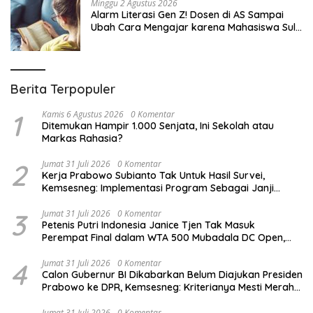
Minggu 2 Agustus 2026
Alarm Literasi Gen Z! Dosen di AS Sampai
Ubah Cara Mengajar karena Mahasiswa Sulit
Memahami Bacaan
Berita Terpopuler
1
Kamis 6 Agustus 2026
0 Komentar
Ditemukan Hampir 1.000 Senjata, Ini Sekolah atau
Markas Rahasia?
2
Jumat 31 Juli 2026
0 Komentar
Kerja Prabowo Subianto Tak Untuk Hasil Survei,
Kemsesneg: Implementasi Program Sebagai Janji
Kampanye Pilpres 2024
3
Jumat 31 Juli 2026
0 Komentar
Petenis Putri Indonesia Janice Tjen Tak Masuk
Perempat Final dalam WTA 500 Mubadala DC Open,
Kalah dari Asal Rusia Anna Kalinskaya
4
Jumat 31 Juli 2026
0 Komentar
Calon Gubernur BI Dikabarkan Belum Diajukan Presiden
Prabowo ke DPR, Kemsesneg: Kriterianya Mesti Merah
Putih
Jumat 31 Juli 2026
0 Komentar