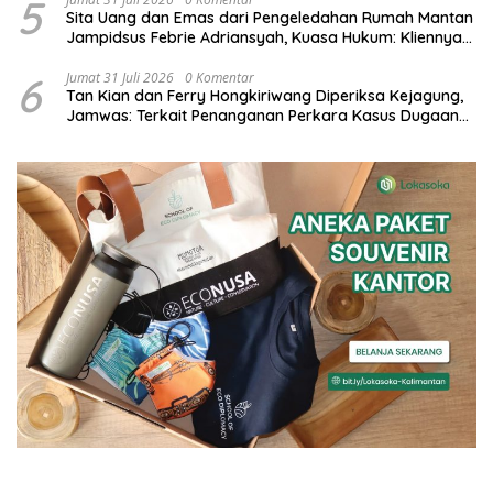
5
Sita Uang dan Emas dari Pengeledahan Rumah Mantan
Jampidsus Febrie Adriansyah, Kuasa Hukum: Kliennya
Minta Ungkap Siapa Pemiliknya
6
Jumat 31 Juli 2026
0 Komentar
Tan Kian dan Ferry Hongkiriwang Diperiksa Kejagung,
Jamwas: Terkait Penanganan Perkara Kasus Dugaan
Korupsi Asabri dan Jiwasraya