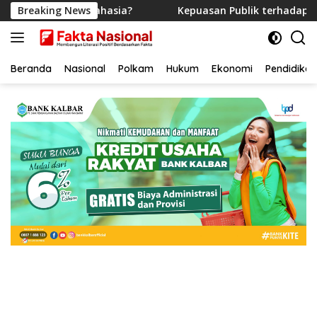
Langsung
rkas Rahasia?
Breaking News
Kepuasan Publik terhadap Pemerintahan
ke
konten
Beranda
Nasional
Polkam
Hukum
Ekonomi
Pendidikan