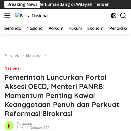
Langsung
ndonesia Raya Berkumandang di Wilayah Terluar
Breaking News
AHY Bebe
ke
konten
Beranda
Nasional
Polkam
Hukum
Ekonomi
Pendidikan
Beranda
Nasional
Nasional
Pemerintah Luncurkan Portal
Aksesi OECD, Menteri PANRB:
Momentum Penting Kawal
Keanggotaan Penuh dan Perkuat
Reformasi Birokrasi
Zul Jamba
Jumat 4 Oktober 2024