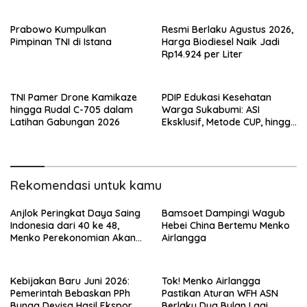
Terluar
Prabowo Kumpulkan
Resmi Berlaku Agustus 2026,
Pimpinan TNI di Istana
Harga Biodiesel Naik Jadi
Rp14.924 per Liter
TNI Pamer Drone Kamikaze
PDIP Edukasi Kesehatan
hingga Rudal C-705 dalam
Warga Sukabumi: ASI
Latihan Gabungan 2026
Eksklusif, Metode CUP, hingga
Pentingnya KB
Rekomendasi untuk kamu
Anjlok Peringkat Daya Saing
Bamsoet Dampingi Wagub
Indonesia dari 40 ke 48,
Hebei China Bertemu Menko
Menko Perekonomian Akan
Airlangga
Cari Penyebabnya
Kebijakan Baru Juni 2026:
Tok! Menko Airlangga
Pemerintah Bebaskan PPh
Pastikan Aturan WFH ASN
Bunga Devisa Hasil Ekspor
Berlaku Dua Bulan Lagi