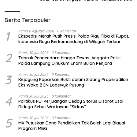
Memahami Bacaan
Berita Terpopuler
1
Kamis 6 Agustus 2026
0 Komentar
Ekspedisi Merah Putih Presisi Polda Riau Tiba di Rupat,
Indonesia Raya Berkumandang di Wilayah Terluar
2
Kamis 30 Juli 2026
0 Komentar
Tabrak Pengendara Hingga Tewas, Anggota Polisi
Polda Lampung Dihukum Enam Bulan Penjara
3
Kamis 30 Juli 2026
0 Komentar
Kejagung Paparkan Bukti dalam Sidang Praperadilan
Eks Waka BGN Lodewyk Pusung
4
Kamis 30 Juli 2026
0 Komentar
Politikus PDI Perjuangan Deddy Sitorus Disorot Usai
Diduga Sebut Wartawan “Sirkus”
5
Kamis 30 Juli 2026
0 Komentar
MK Putuskan Dana Pendidikan Tak Boleh Lagi Biayai
Program MBG