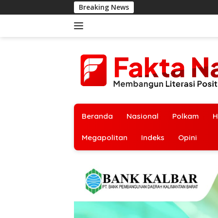
Langsung
Breaking News
ke
konten
Beranda
Nasional
Polkam
H
Megapolitan
Indeks
Opini