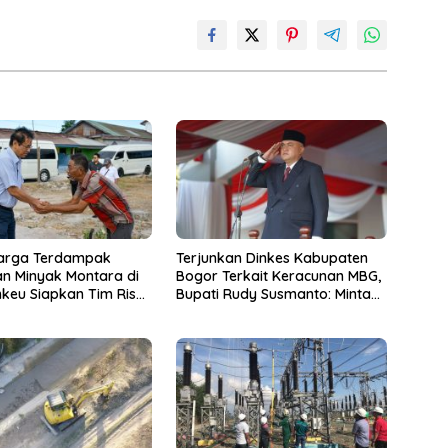
arga Terdampak
Terjunkan Dinkes Kabupaten
n Minyak Montara di
Bogor Terkait Keracunan MBG,
keu Siapkan Tim Riset
Bupati Rudy Susmanto: Minta
n Lingkungan
Penghentian SPPG dan Sampel
Makanan Dikirim ke Lab