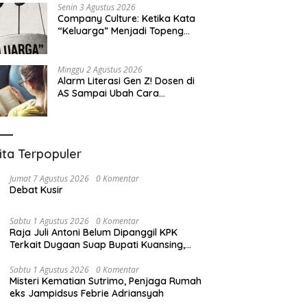
Terbesar dalam Sejarah
Senin 3 Agustus 2026
Company Culture: Ketika Kata
“Keluarga” Menjadi Topeng
Eksploitasi
Minggu 2 Agustus 2026
Alarm Literasi Gen Z! Dosen di
AS Sampai Ubah Cara
Mengajar karena Mahasiswa
Sulit Memahami Bacaan
ita Terpopuler
Jumat 7 Agustus 2026
0 Komentar
Debat Kusir
Sabtu 1 Agustus 2026
0 Komentar
Raja Juli Antoni Belum Dipanggil KPK
Terkait Dugaan Suap Bupati Kuansing,
Direktur Penyidikan: Bukan Berani atau
Tidak
Sabtu 1 Agustus 2026
0 Komentar
Misteri Kematian Sutrimo, Penjaga Rumah
eks Jampidsus Febrie Adriansyah