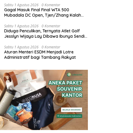
Sabtu 1 Agustus 2026
0 Komentar
Gagal Masuk Final Final WTA 500
Mubadala DC Open, Tjen/Zhang Kalah
dari Klepac/Ninomiya dengan Skor 1-2
Jumat Malam
Sabtu 1 Agustus 2026
0 Komentar
Diduga Penculikan, Ternyata Atlet Golf
Jesslyn Wijaya Lay Dibawa Ibunya Sendiri
ke Malaysia dan Thailand
Sabtu 1 Agustus 2026
0 Komentar
Aturan Menteri ESDM Menjadi Lotre
Administratif bagi Tambang Rakyat