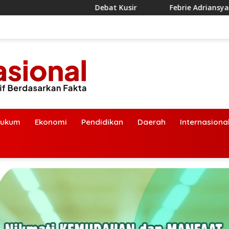
Debat Kusir
Febrie Adriansyah Diborgol d
ukum
Ekonomi
Pendidikan
Daerah
Internasiona