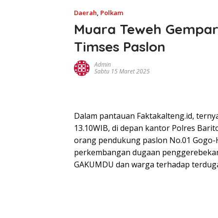
Daerah
,
Polkam
Muara Teweh Gempar
Timses Paslon
Admin
Sabtu 15 Maret 2025
Dalam pantauan Faktakalteng.id, ternya
13.10WIB, di depan kantor Polres Barit
orang pendukung paslon No.01 Gogo-H
perkembangan dugaan penggerebekan 
GAKUMDU dan warga terhadap terduga Pr