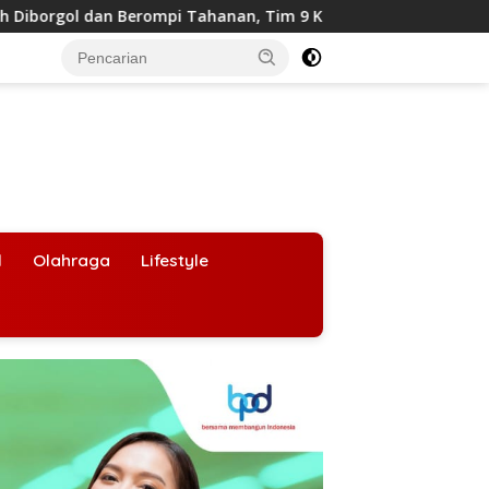
an Berompi Tahanan, Tim 9 Kejagung Siap Periksa
BGN M
l
Olahraga
Lifestyle