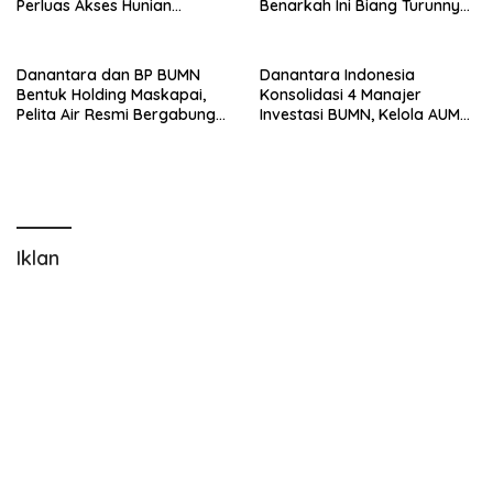
Perluas Akses Hunian
Benarkah Ini Biang Turunnya
Terjangkau
Elektabilitas Prabowo?
Danantara dan BP BUMN
Danantara Indonesia
Bentuk Holding Maskapai,
Konsolidasi 4 Manajer
Pelita Air Resmi Bergabung
Investasi BUMN, Kelola AUM
ke Garuda Group
Lebih dari Rp170 Triliun
Iklan