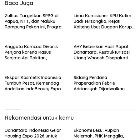
Baca Juga
Zulhas Targetkan SPPG di
Lima Komisioner KPU Kotim
Papua, NTT, dan Maluku
Jadi Tersangka, Kejati
Rampung Pekan Ini, Program
Kalteng Usut Dugaan Korupsi
MBG Dipercepat
Dana Hibah Pilkada Rp40
Miliar
Anggota Komcad Divonis
AHY Beberkan Hasil Rapat
Penjara karena Kasus
Danantara, Restrukturisasi
Senjata Api Rakitan,
Utang Whoosh Disepakati
Hukuman Lebih Ringan dari
Diambil Alih Kemenkeu
Tuntutan Jaksa
Ekspor Kosmetik Indonesia
Sidang Perdana
Tumbuh Pesat, Kemendag
Praperadilan Febrie
Andalkan IndoBeauty Expo
Adriansyah Dijadwalkan
Perluas Pasar Dunia
Pekan Depan, PN Jaksel
Registrasi Dua Gugatan
Rekomendasi untuk kamu
Danantara Indonesia Gelar
Ekonomi Lesu, Rupiah
Housing Expo 2026 untuk
Melemah, PHK Menggila,