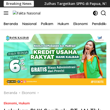
Langsung
dari 4 Jam
Breaking News
Zulhas Targetkan SPPG di Papua, NTT, dan
ke
konten
Beranda
Nasional
Polkam
Hukum
Ekonomi
Pendidikan
Beranda
Ekonomi
Ekonomi
,
Hukum