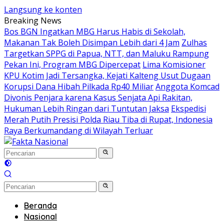
Langsung ke konten
Breaking News
Bos BGN Ingatkan MBG Harus Habis di Sekolah,
Makanan Tak Boleh Disimpan Lebih dari 4 Jam
Zulhas
Targetkan SPPG di Papua, NTT, dan Maluku Rampung
Pekan Ini, Program MBG Dipercepat
Lima Komisioner
KPU Kotim Jadi Tersangka, Kejati Kalteng Usut Dugaan
Korupsi Dana Hibah Pilkada Rp40 Miliar
Anggota Komcad
Divonis Penjara karena Kasus Senjata Api Rakitan,
Hukuman Lebih Ringan dari Tuntutan Jaksa
Ekspedisi
Merah Putih Presisi Polda Riau Tiba di Rupat, Indonesia
Raya Berkumandang di Wilayah Terluar
Beranda
Nasional