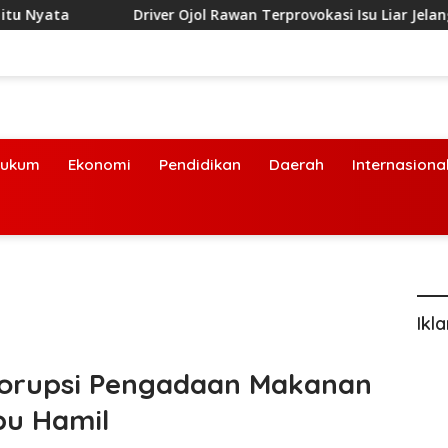
a
Driver Ojol Rawan Terprovokasi Isu Liar Jelang HUT ke-
ukum
Ekonomi
Pendidikan
Daerah
Internasiona
Ikl
 Korupsi Pengadaan Makanan
bu Hamil