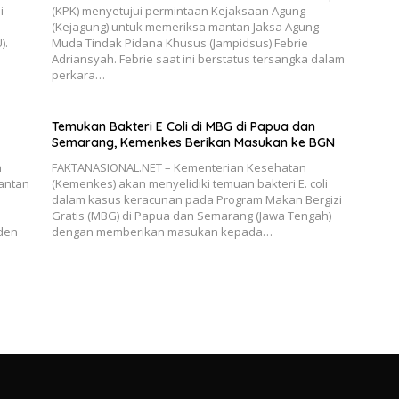
i
(KPK) menyetujui permintaan Kejaksaan Agung
(Kejagung) untuk memeriksa mantan Jaksa Agung
).
Muda Tindak Pidana Khusus (Jampidsus) Febrie
Adriansyah. Febrie saat ini berstatus tersangka dalam
perkara…
Temukan Bakteri E Coli di MBG di Papua dan
Semarang, Kemenkes Berikan Masukan ke BGN
n
FAKTANASIONAL.NET – Kementerian Kesehatan
antan
(Kemenkes) akan menyelidiki temuan bakteri E. coli
dalam kasus keracunan pada Program Makan Bergizi
Gratis (MBG) di Papua dan Semarang (Jawa Tengah)
den
dengan memberikan masukan kepada…