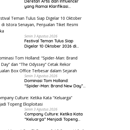
Deretan Artis dan Influencer
yang Ramai Klarifikasi
Sepanjang 2026, Siapa Saja
yang Jadi Sorotan?
Senin 3 Agustus 2026
Festival Teman Tulus Siap
Digelar 10 Oktober 2026 di
Istora Senayan, Penjualan Tiket
Resmi Dibuka
Senin 3 Agustus 2026
Dominasi Tom Holland:
“Spider-Man: Brand New Day”
dan “The Odyssey” Cetak
Rekor Penjualan Box Office
Terbesar dalam Sejarah
Senin 3 Agustus 2026
Company Culture: Ketika Kata
“Keluarga” Menjadi Topeng
Eksploitasi