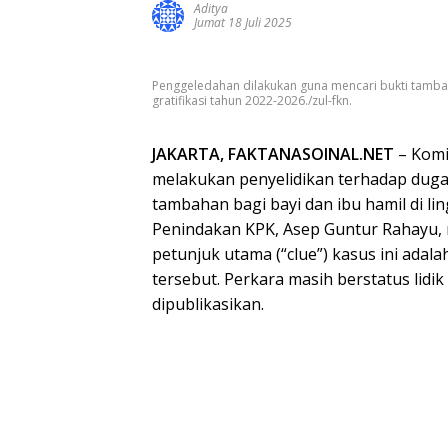
Aditya
Jumat 18 Juli 2025
Penggeledahan dilakukan guna mencari bukti tamb
gratifikasi tahun 2022-2026./zul-fkn.
JAKARTA, FAKTANASOINAL.NET
– Komi
melakukan penyelidikan terhadap dug
tambahan bagi bayi dan ibu hamil di l
Penindakan KPK, Asep Guntur Rahayu,
petunjuk utama (“clue”) kasus ini ad
tersebut. Perkara masih berstatus lidi
dipublikasikan.