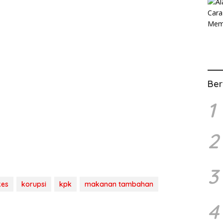
Ber
1
2
3
es
korupsi
kpk
makanan tambahan
4