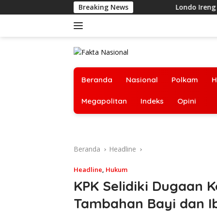
Langsung
Breaking News
Londo Ireng itu Nyat
ke
konten
Beranda
Nasional
Polkam
H
Megapolitan
Indeks
Opini
Beranda
Headline
Headline
,
Hukum
KPK Selidiki Dugaan
Tambahan Bayi dan I