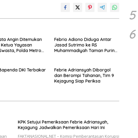
5
6
ata Angin Ditemukan
Febrio Adiono Diduga Antar
 Ketua Yayasan
Jasad Sutrimo ke RS
Swasta, Polda Metro
Muhammadiyah Taman Puring,
nya Satu Senpi
Kejagung: Dia Bukan Jaksa
Bapenda DKI Terbakar
Febrie Adriansyah Diborgol
dan Berompi Tahanan, Tim 9
Kejagung Siap Periksa
KPK Setujui Pemeriksaan Febrie Adriansyah,
Kejagung Jadwalkan Pemeriksaan Hari Ini
saan
FAKTANASIONAL.NET – Komisi Pemberantasan Korupsi