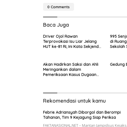
0 Comments
Baca Juga
Driver Ojol Rawan
995 Senj
Terprovokasi Isu Liar Jelang
di Ruang
HUT ke-81 RI, Ini Kata Sekjend
Sekolah 
PATRA Irfan Ardhiyanto
Jaya: Ha
Akan Hadirkan Saksi dan Ahli
Gedung 
Meringankan dalam
Pemeriksaan Kasus Dugaan
TPPU Kuasa Hukum Febrie
Adriansyah: Ditawarkan
Penyidik Kejagung
Rekomendasi untuk kamu
Febrie Adriansyah Diborgol dan Berompi
Tahanan, Tim 9 Kejagung Siap Periksa
FAKTANASIONAL.NET – Mantan Jampidsus Kejak