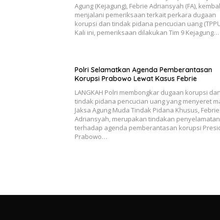
Agung (Kejagung), Febrie Adriansyah (FA), kembal
menjalani pemeriksaan terkait perkara dugaan
korupsi dan tindak pidana pencucian uang (TPPU
Kali ini, pemeriksaan dilakukan Tim 9 Kejagung…
Polri Selamatkan Agenda Pemberantasan
Korupsi Prabowo Lewat Kasus Febrie
LANGKAH Polri membongkar dugaan korupsi da
tindak pidana pencucian uang yang menyeret m
Jaksa Agung Muda Tindak Pidana Khusus, Febrie
Adriansyah, merupakan tindakan penyelamatan
terhadap agenda pemberantasan korupsi Presi
Prabowo…