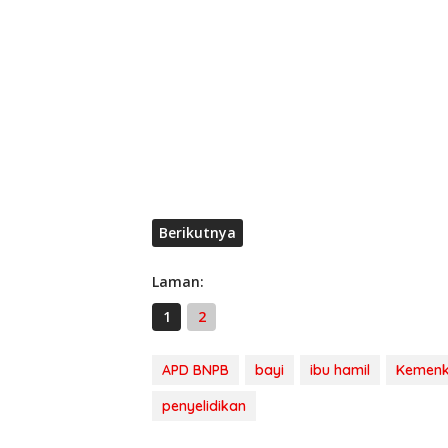
Berikutnya
Laman:
1
2
APD BNPB
bayi
ibu hamil
Kemenk
penyelidikan