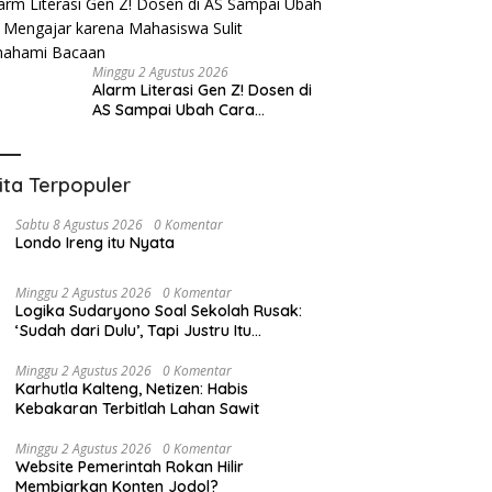
Minggu 2 Agustus 2026
Alarm Literasi Gen Z! Dosen di
AS Sampai Ubah Cara
Mengajar karena Mahasiswa
Sulit Memahami Bacaan
ita Terpopuler
Sabtu 8 Agustus 2026
0 Komentar
Londo Ireng itu Nyata
Minggu 2 Agustus 2026
0 Komentar
Logika Sudaryono Soal Sekolah Rusak:
‘Sudah dari Dulu’, Tapi Justru Itu
Pengakuan Kegagalan
Minggu 2 Agustus 2026
0 Komentar
Karhutla Kalteng, Netizen: Habis
Kebakaran Terbitlah Lahan Sawit
Minggu 2 Agustus 2026
0 Komentar
Website Pemerintah Rokan Hilir
Membiarkan Konten Jodol?