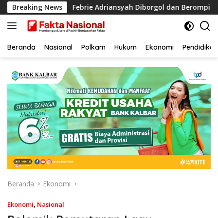
Langsung
at Kusir
Breaking News
Febrie Adriansyah Diborgol dan Berompi Taha
ke
konten
Beranda
Nasional
Polkam
Hukum
Ekonomi
Pendidikan
Beranda
Ekonomi
Ekonomi
,
Nasional