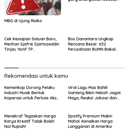
2027
MBG di Ujung Risiko
Cek Kesiapan Satuan Baru,
Bos Danantara Ungkap
Menhan Sjafrie Sjamsoeddin
Rencana Besar: 652
Tinjau Yonif TP
Perusahaan BUMN Bakal
898/Pancalang Cakti di
Dipangkas Jadi 250
Kampar
Rekomendasi untuk kamu
Kemenkop Dorong Pelaku
Viral Lagu Mas Bahlil
Industri Musik Bentuk
Ganteng Bikin Heboh Jagat
Koperasi untuk Perluas Akses
Maya, Reaksi Jokowi dan
Pembiayaan
Bahlil Tak Terduga!
Menekraf Tegaskan Harga
Spotify Premium Makin
Karya Kreatif Tidak Boleh
Mahal: Kenaikan Harga
Nol Rupiah!
Langganan di Amerika