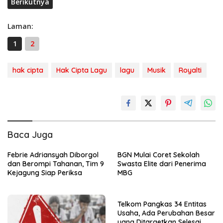
Berikutnya
Laman:
1
2
hak cipta
Hak Cipta Lagu
lagu
Musik
Royalti
Baca Juga
Febrie Adriansyah Diborgol
BGN Mulai Coret Sekolah
dan Berompi Tahanan, Tim 9
Swasta Elite dari Penerima
Kejagung Siap Periksa
MBG
Telkom Pangkas 34 Entitas
Usaha, Ada Perubahan Besar
yang Ditargetkan Selesai