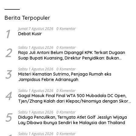
Memahami Bacaan
Berita Terpopuler
1
Jumat 7 Agustus 2026
0 Komentar
Debat Kusir
2
Sabtu 1 Agustus 2026
0 Komentar
Raja Juli Antoni Belum Dipanggil KPK Terkait Dugaan
Suap Bupati Kuansing, Direktur Penyidikan: Bukan
Berani atau Tidak
3
Sabtu 1 Agustus 2026
0 Komentar
Misteri Kematian Sutrimo, Penjaga Rumah eks
Jampidsus Febrie Adriansyah
4
Sabtu 1 Agustus 2026
0 Komentar
Gagal Masuk Final Final WTA 500 Mubadala DC Open,
Tjen/Zhang Kalah dari Klepac/Ninomiya dengan Skor
1-2 Jumat Malam
5
Sabtu 1 Agustus 2026
0 Komentar
Diduga Penculikan, Ternyata Atlet Golf Jesslyn Wijaya
Lay Dibawa Ibunya Sendiri ke Malaysia dan Thailand
Sabtu 1 Agustus 2026
0 Komentar