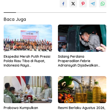
Baca Juga
Ekspedisi Merah Putih Presisi
Sidang Perdana
Polda Riau Tiba di Rupat,
Praperadilan Febrie
Indonesia Raya
Adriansyah Dijadwalkan
Berkumandang di Wilayah
Pekan Depan, PN Jaksel
Terluar
Registrasi Dua Gugatan
Prabowo Kumpulkan
Resmi Berlaku Agustus 2026,