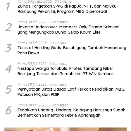
1
Kamis 6 Agustus 2026
0 Komentar
Zulhas Targetkan SPPG di Papua, NTT, dan Maluku
Rampung Pekan Ini, Program MBG Dipercepat
2
Kamis 30 Juli 2026
0 Komentar
Jakarta Undercover: Members Only Drama Kriminal
yang Mengungkap Dunia Gelap Kaum Elite
3
Kamis 30 Juli 2026
0 Komentar
Tales of Herding Gods: Bocah yang Tumbuh Menantang
Para Dewa
4
Kamis 30 Juli 2026
0 Komentar
Nestapa Warga Torobulu: Protes Tambang Nikel
Berujung Terusir dari Rumah, Izin PT WIN Kembali
Disorot
5
Kamis 30 Juli 2026
0 Komentar
Pernyataan Ustaz Dasad Latif Terkait Pendidikan, MBG,
Putusan MK, dan PDIP
6
Kamis 30 Juli 2026
0 Komentar
Tegakkan Undang- Undang, Kejagung Harusnya Sudah
Berhentikan Sementara Febrie Adriansyah