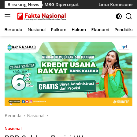
Langsung
Program MBG Dipercepat
Breaking News
Lima Komisioner KPU Kotim Jad
ke
konten
Beranda
Nasional
Polkam
Hukum
Ekonomi
Pendidikan
Beranda
Nasional
Nasional