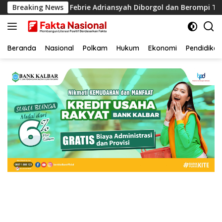
Langsung
sir
Breaking News
Febrie Adriansyah Diborgol dan Berompi Tahanan, T
ke
konten
Beranda
Nasional
Polkam
Hukum
Ekonomi
Pendidikan