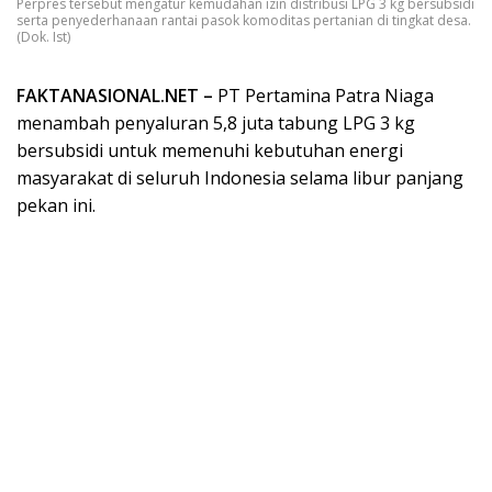
Perpres tersebut mengatur kemudahan izin distribusi LPG 3 kg bersubsidi
serta penyederhanaan rantai pasok komoditas pertanian di tingkat desa.
(Dok. Ist)
FAKTANASIONAL.NET –
PT Pertamina Patra Niaga
menambah penyaluran 5,8 juta tabung LPG 3 kg
bersubsidi untuk memenuhi kebutuhan energi
masyarakat di seluruh Indonesia selama libur panjang
pekan ini.