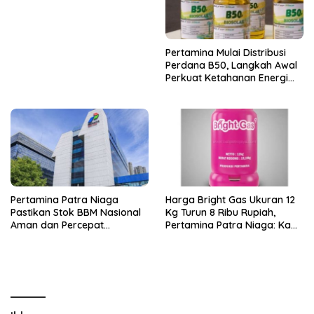
Kebakaran KMP Mutiara
Sentosa 2 di Perairan
Sumenep
Pertamina Mulai Distribusi
Perdana B50, Langkah Awal
Perkuat Ketahanan Energi
Nasional
Pertamina Patra Niaga
Harga Bright Gas Ukuran 12
Pastikan Stok BBM Nasional
Kg Turun 8 Ribu Rupiah,
Aman dan Percepat
Pertamina Patra Niaga: Kami
Distribusi ke SPBU
Pastikan Kualitas Tetap
Terjaga