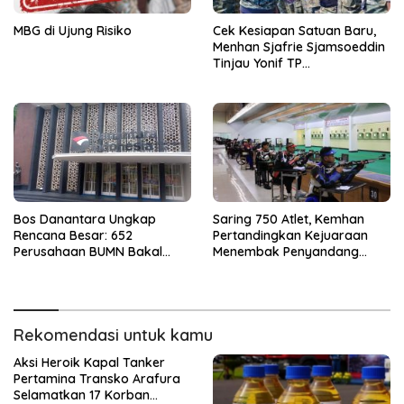
MBG di Ujung Risiko
Cek Kesiapan Satuan Baru,
Menhan Sjafrie Sjamsoeddin
Tinjau Yonif TP
898/Pancalang Cakti di
Kampar
Bos Danantara Ungkap
Saring 750 Atlet, Kemhan
Rencana Besar: 652
Pertandingkan Kejuaraan
Perusahaan BUMN Bakal
Menembak Penyandang
Dipangkas Jadi 250
Disabilitas 2026
Rekomendasi untuk kamu
Aksi Heroik Kapal Tanker
Pertamina Transko Arafura
Selamatkan 17 Korban