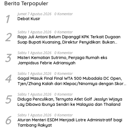
Berita Terpopuler
1
Jumat 7 Agustus 2026
0 Komentar
Debat Kusir
2
Sabtu 1 Agustus 2026
0 Komentar
Raja Juli Antoni Belum Dipanggil KPK Terkait Dugaan
Suap Bupati Kuansing, Direktur Penyidikan: Bukan
Berani atau Tidak
3
Sabtu 1 Agustus 2026
0 Komentar
Misteri Kematian Sutrimo, Penjaga Rumah eks
Jampidsus Febrie Adriansyah
4
Sabtu 1 Agustus 2026
0 Komentar
Gagal Masuk Final Final WTA 500 Mubadala DC Open,
Tjen/Zhang Kalah dari Klepac/Ninomiya dengan Skor
1-2 Jumat Malam
5
Sabtu 1 Agustus 2026
0 Komentar
Diduga Penculikan, Ternyata Atlet Golf Jesslyn Wijaya
Lay Dibawa Ibunya Sendiri ke Malaysia dan Thailand
6
Sabtu 1 Agustus 2026
0 Komentar
Aturan Menteri ESDM Menjadi Lotre Administratif bagi
Tambang Rakyat