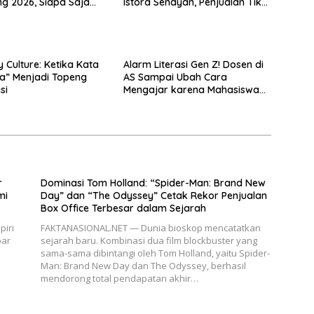
g 2026, Siapa Saja
Istora Senayan, Penjualan Tiket
i Sorotan?
Resmi Dibuka
Culture: Ketika Kata
Alarm Literasi Gen Z! Dosen di
a” Menjadi Topeng
AS Sampai Ubah Cara
si
Mengajar karena Mahasiswa
Sulit Memahami Bacaan
r
Dominasi Tom Holland: “Spider-Man: Brand New
mi
Day” dan “The Odyssey” Cetak Rekor Penjualan
Box Office Terbesar dalam Sejarah
iri
FAKTANASIONAL.NET — Dunia bioskop mencatatkan
bar
sejarah baru. Kombinasi dua film blockbuster yang
sama-sama dibintangi oleh Tom Holland, yaitu Spider-
Man: Brand New Day dan The Odyssey, berhasil
mendorong total pendapatan akhir…