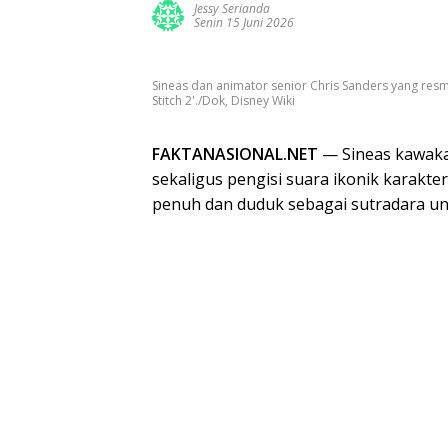
Jessy Serianda
Senin 15 Juni 2026
Sineas dan animator senior Chris Sanders yang resmi 
Stitch 2'./Dok, Disney Wiki
FAKTANASIONAL.NET
— Sineas kawaka
sekaligus pengisi suara ikonik karakter
penuh dan duduk sebagai sutradara un