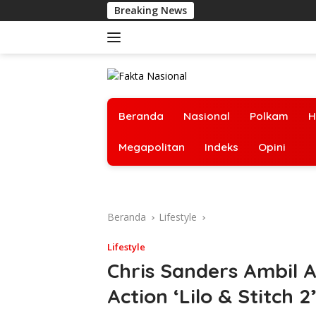
Langsung
Breaking News
Londo I
ke
konten
Beranda
Nasional
Polkam
H
Megapolitan
Indeks
Opini
Beranda
Lifestyle
Lifestyle
Chris Sanders Ambil A
Action ‘Lilo & Stitch 2