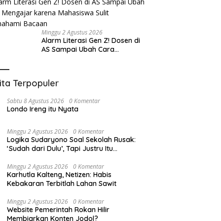
Minggu 2 Agustus 2026
Alarm Literasi Gen Z! Dosen di
AS Sampai Ubah Cara
Mengajar karena Mahasiswa
Sulit Memahami Bacaan
ita Terpopuler
Sabtu 8 Agustus 2026
0 Komentar
Londo Ireng itu Nyata
Minggu 2 Agustus 2026
0 Komentar
Logika Sudaryono Soal Sekolah Rusak:
‘Sudah dari Dulu’, Tapi Justru Itu
Pengakuan Kegagalan
Minggu 2 Agustus 2026
0 Komentar
Karhutla Kalteng, Netizen: Habis
Kebakaran Terbitlah Lahan Sawit
Minggu 2 Agustus 2026
0 Komentar
Website Pemerintah Rokan Hilir
Membiarkan Konten Jodol?