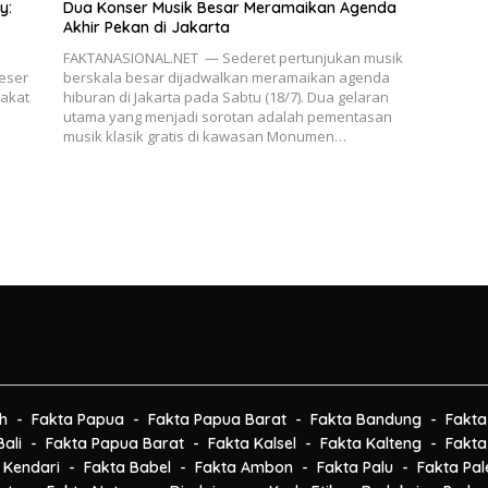
y:
Dua Konser Musik Besar Meramaikan Agenda
Akhir Pekan di Jakarta
FAKTANASIONAL.NET — Sederet pertunjukan musik
geser
berskala besar dijadwalkan meramaikan agenda
rakat
hiburan di Jakarta pada Sabtu (18/7). Dua gelaran
utama yang menjadi sorotan adalah pementasan
musik klasik gratis di kawasan Monumen…
h
Fakta Papua
Fakta Papua Barat
Fakta Bandung
Fakta
ali
Fakta Papua Barat
Fakta Kalsel
Fakta Kalteng
Fakta
 Kendari
Fakta Babel
Fakta Ambon
Fakta Palu
Fakta Pa