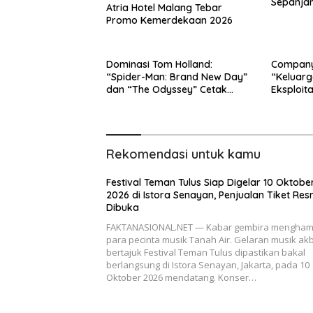
Sepanjan
Atria Hotel Malang Tebar
yang Jad
Promo Kemerdekaan 2026
Dominasi Tom Holland:
Company 
“Spider-Man: Brand New Day”
“Keluarg
dan “The Odyssey” Cetak
Eksploita
Rekor Penjualan Box Office
Terbesar dalam Sejarah
Rekomendasi untuk kamu
Festival Teman Tulus Siap Digelar 10 Oktobe
2026 di Istora Senayan, Penjualan Tiket Res
Dibuka
FAKTANASIONAL.NET — Kabar gembira menghamp
para pecinta musik Tanah Air. Gelaran musik ak
bertajuk Festival Teman Tulus dipastikan bakal
berlangsung di Istora Senayan, Jakarta, pada 10
Oktober 2026 mendatang. Konser…