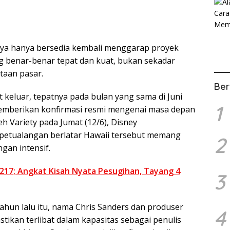
nya hanya bersedia kembali menggarap proyek
ng benar-benar tepat dan kuat, bukan sekadar
taan pasar.
Ber
 keluar, tepatnya pada bulan yang sama di Juni
1
memberikan konfirmasi resmi mengenai masa depan
eh Variety pada Jumat (12/6), Disney
petualangan berlatar Hawaii tersebut memang
2
an intensif.
217; Angkat Kisah Nyata Pesugihan, Tayang 4
3
un lalu itu, nama Chris Sanders dan produser
4
astikan terlibat dalam kapasitas sebagai penulis