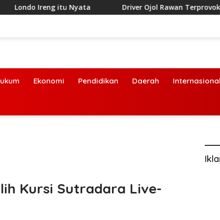
reng itu Nyata
Driver Ojol Rawan Terprovokasi Isu Liar
ukum
Ekonomi
Pendidikan
Daerah
Internasiona
Ikl
lih Kursi Sutradara Live-
’