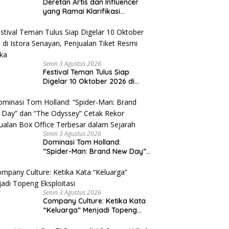
Deretan Artis dan Influencer
yang Ramai Klarifikasi
Sepanjang 2026, Siapa Saja
yang Jadi Sorotan?
Senin 3 Agustus 2026
Festival Teman Tulus Siap
Digelar 10 Oktober 2026 di
Istora Senayan, Penjualan Tiket
Resmi Dibuka
Senin 3 Agustus 2026
Dominasi Tom Holland:
“Spider-Man: Brand New Day”
dan “The Odyssey” Cetak
Rekor Penjualan Box Office
Terbesar dalam Sejarah
Senin 3 Agustus 2026
Company Culture: Ketika Kata
“Keluarga” Menjadi Topeng
Eksploitasi