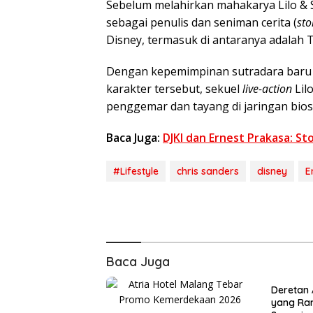
Sebelum melahirkan mahakarya Lilo & S
sebagai penulis dan seniman cerita (
sto
Disney, termasuk di antaranya adalah 
Dengan kepemimpinan sutradara baru 
karakter tersebut, sekuel
live-action
Lilo
penggemar dan tayang di jaringan bio
Baca Juga:
DJKI dan Ernest Prakasa: S
#Lifestyle
chris sanders
disney
E
Baca Juga
Deretan A
yang Ram