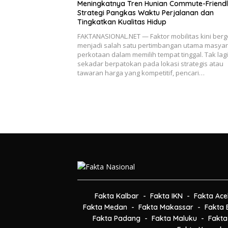
Meningkatnya Tren Hunian Commute-Friendl
Strategi Pangkas Waktu Perjalanan dan
Tingkatkan Kualitas Hidup
FAKTANASIONAL.NET — Faktor mobilitas kini ber
menjadi salah satu pertimbangan utama masya
perkotaan dalam memilih tempat tinggal. Tak lagi
sekadar berpatokan pada lokasi strategis atau
tawaran harga yang kompetitif, pencari…
Fakta Kalbar
Fakta IKN
Fakta Ace
Fakta Medan
Fakta Makassar
Fakta B
Fakta Padang
Fakta Maluku
Fakta