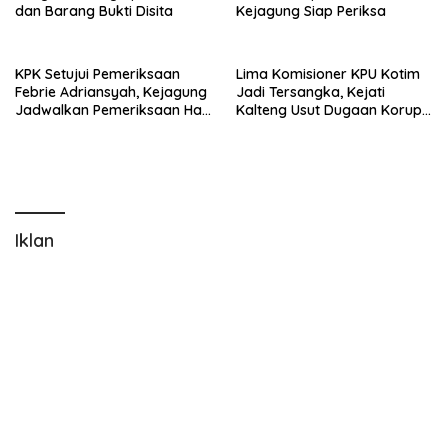
dan Barang Bukti Disita
Kejagung Siap Periksa
KPK Setujui Pemeriksaan
Lima Komisioner KPU Kotim
Febrie Adriansyah, Kejagung
Jadi Tersangka, Kejati
Jadwalkan Pemeriksaan Hari
Kalteng Usut Dugaan Korupsi
Ini
Dana Hibah Pilkada Rp40
Miliar
Iklan