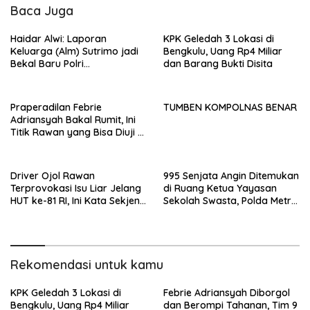
Baca Juga
Haidar Alwi: Laporan
KPK Geledah 3 Lokasi di
Keluarga (Alm) Sutrimo jadi
Bengkulu, Uang Rp4 Miliar
Bekal Baru Polri
dan Barang Bukti Disita
Menyempurnakan
Pembongkaran Kasus Febrie
Praperadilan Febrie
TUMBEN KOMPOLNAS BENAR
Adriansyah Bakal Rumit, Ini
Titik Rawan yang Bisa Diuji di
Pengadilan
Driver Ojol Rawan
995 Senjata Angin Ditemukan
Terprovokasi Isu Liar Jelang
di Ruang Ketua Yayasan
HUT ke-81 RI, Ini Kata Sekjend
Sekolah Swasta, Polda Metro
PATRA Irfan Ardhiyanto
Jaya: Hanya Satu Senpi
Rekomendasi untuk kamu
KPK Geledah 3 Lokasi di
Febrie Adriansyah Diborgol
Bengkulu, Uang Rp4 Miliar
dan Berompi Tahanan, Tim 9