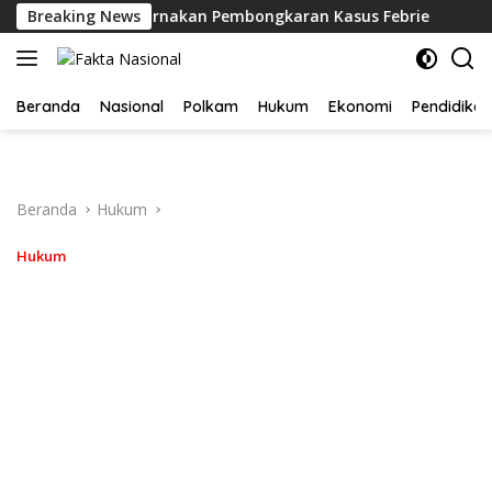
Langsung
 Polri Menyempurnakan Pembongkaran Kasus Febrie
Breaking News
Waki
ke
konten
Beranda
Nasional
Polkam
Hukum
Ekonomi
Pendidikan
Beranda
Hukum
Hukum