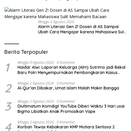
Minggu 2 Agustus 2026
Alarm Literasi Gen Z! Dosen di AS Sampai
Ubah Cara Mengajar karena Mahasiswa Sulit
Memahami Bacaan
Berita Terpopuler
1
Minggu 9 Agustus 2026
0 Komentar
Haidar Alwi: Laporan Keluarga (Alm) Sutrimo jadi Bekal
Baru Polri Menyempurnakan Pembongkaran Kasus
Febrie
2
Minggu 2 Agustus 2026
0 Komentar
Al-Qur’an Dibakar, Umat Islam Malah Makin Bangga
3
Minggu 2 Agustus 2026
0 Komentar
Diultimatum Komdigi! YouTube Diberi Waktu 3 Hari usai
Bigmo Libatkan Anak Promosikan Vape
4
Minggu 2 Agustus 2026
0 Komentar
Korban Tewas Kebakaran KMP Mutiara Sentosa 2