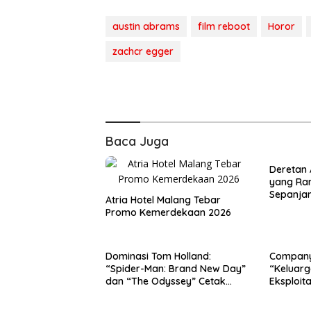
austin abrams
film reboot
Horor
zachcr egger
Baca Juga
Deretan A
yang Ram
Sepanjan
Atria Hotel Malang Tebar
yang Jad
Promo Kemerdekaan 2026
Dominasi Tom Holland:
Company 
“Spider-Man: Brand New Day”
“Keluarg
dan “The Odyssey” Cetak
Eksploita
Rekor Penjualan Box Office
Terbesar dalam Sejarah