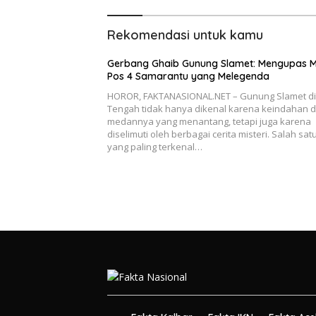
Rekomendasi untuk kamu
Gerbang Ghaib Gunung Slamet: Mengupas M
Pos 4 Samarantu yang Melegenda
HOROR, FAKTANASIONAL.NET – Gunung Slamet di
Tengah tidak hanya dikenal karena keindahan 
medannya yang menantang, tetapi juga karena
diselimuti oleh berbagai cerita misteri. Salah sat
yang paling terkenal…