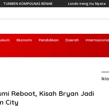
EN KOMPOLNAS BENAR
Londo Ireng itu Nyata
D
ukum
Ekonomi
Pendidikan
Daerah
Internasiona
Ikl
smi Reboot, Kisah Bryan Jadi
n City