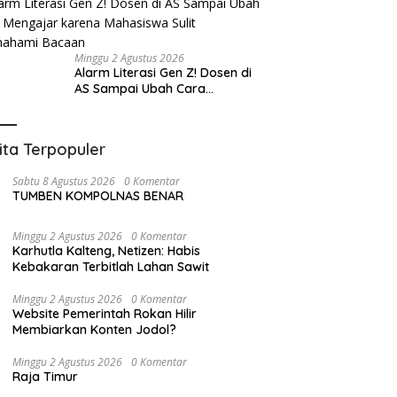
Minggu 2 Agustus 2026
Alarm Literasi Gen Z! Dosen di
AS Sampai Ubah Cara
Mengajar karena Mahasiswa
Sulit Memahami Bacaan
ita Terpopuler
Sabtu 8 Agustus 2026
0 Komentar
TUMBEN KOMPOLNAS BENAR
Minggu 2 Agustus 2026
0 Komentar
Karhutla Kalteng, Netizen: Habis
Kebakaran Terbitlah Lahan Sawit
Minggu 2 Agustus 2026
0 Komentar
Website Pemerintah Rokan Hilir
Membiarkan Konten Jodol?
Minggu 2 Agustus 2026
0 Komentar
Raja Timur