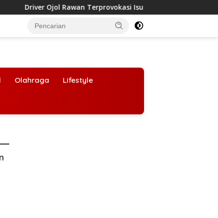
river Ojol Rawan Terprovokasi Isu Liar Jelang HUT ke-81 RI, Ini
l
Olahraga
Lifestyle
an