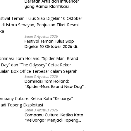
Deretan Artis dan Influencer
yang Ramai Klarifikasi
Sepanjang 2026, Siapa Saja
yang Jadi Sorotan?
Senin 3 Agustus 2026
Festival Teman Tulus Siap
Digelar 10 Oktober 2026 di
Istora Senayan, Penjualan Tiket
Resmi Dibuka
Senin 3 Agustus 2026
Dominasi Tom Holland:
“Spider-Man: Brand New Day”
dan “The Odyssey” Cetak
Rekor Penjualan Box Office
Terbesar dalam Sejarah
Senin 3 Agustus 2026
Company Culture: Ketika Kata
“Keluarga” Menjadi Topeng
Eksploitasi