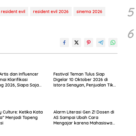
5
resident evil
resident evil 2026
sinema 2026
6
rtis dan Influencer
Festival Teman Tulus Siap
ai Klarifikasi
Digelar 10 Oktober 2026 di
g 2026, Siapa Saja
Istora Senayan, Penjualan Tiket
i Sorotan?
Resmi Dibuka
Culture: Ketika Kata
Alarm Literasi Gen Z! Dosen di
a” Menjadi Topeng
AS Sampai Ubah Cara
si
Mengajar karena Mahasiswa
Sulit Memahami Bacaan