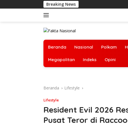
Langsung
Breaking News
TUMB
ke
konten
Beranda
Nasional
Polkam
H
Megapolitan
Indeks
Opini
Beranda
Lifestyle
Lifestyle
Resident Evil 2026 Re
Pusat Teror di Raccoo