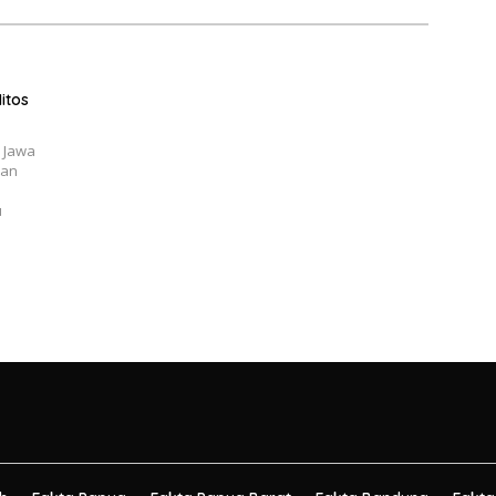
itos
 Jawa
dan
u