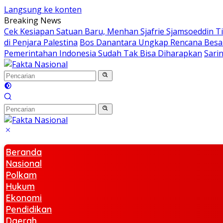
Langsung ke konten
Breaking News
Cek Kesiapan Satuan Baru, Menhan Sjafrie Sjamsoeddin Ti
di Penjara Palestina
Bos Danantara Ungkap Rencana Besar
Pemerintahan Indonesia Sudah Tak Bisa Diharapkan
Sari
Beranda
Nasional
Polkam
Hukum
Ekonomi
Pendidikan
Daerah