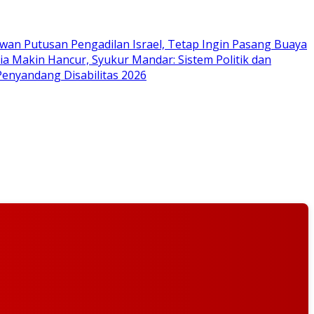
wan Putusan Pengadilan Israel, Tetap Ingin Pasang Buaya
ia Makin Hancur, Syukur Mandar: Sistem Politik dan
enyandang Disabilitas 2026