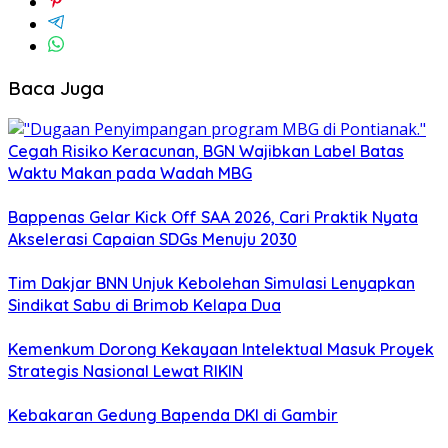
Baca Juga
Cegah Risiko Keracunan, BGN Wajibkan Label Batas
Waktu Makan pada Wadah MBG
Bappenas Gelar Kick Off SAA 2026, Cari Praktik Nyata
Akselerasi Capaian SDGs Menuju 2030
Tim Dakjar BNN Unjuk Kebolehan Simulasi Lenyapkan
Sindikat Sabu di Brimob Kelapa Dua
Kemenkum Dorong Kekayaan Intelektual Masuk Proyek
Strategis Nasional Lewat RIKIN
Kebakaran Gedung Bapenda DKI di Gambir