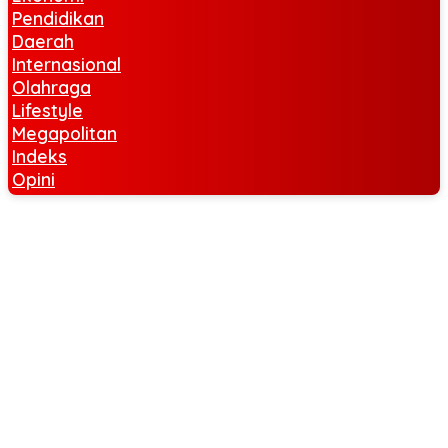
Pendidikan
Daerah
Internasional
Olahraga
Lifestyle
Megapolitan
Indeks
Opini