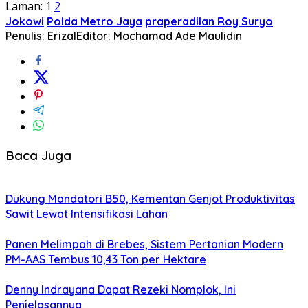
Laman:
1
2
Jokowi
Polda Metro Jaya
praperadilan Roy Suryo
Penulis: Erizal
Editor: Mochamad Ade Maulidin
Baca Juga
Dukung Mandatori B50, Kementan Genjot Produktivitas
Sawit Lewat Intensifikasi Lahan
Panen Melimpah di Brebes, Sistem Pertanian Modern
PM-AAS Tembus 10,43 Ton per Hektare
Denny Indrayana Dapat Rezeki Nomplok, Ini
Penjelasannya