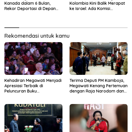
Kanada dalam 6 Bulan,
Kolombia Kini Balik Merapat
Rekor Deportasi di Depan
ke Israel: Ada Komisi
Mata
Ekonomi hingga Rencana
Kunjungan
Rekomendasi untuk kamu
Kehadiran Megawati Menjadi
Terima Deputi PM Kamboja,
Apresiasi Terbaik di
Megawati Kenang Pertemuan
Peluncuran Buku
dengan Raja Narodom dan
Autobiografi Erros Djarot
PM Hun Sen
Volume 2 dan 3