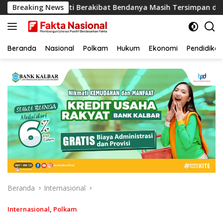
Langsung
enti Berakibat Bendanya Masih Tersimpan di Sana
Breaking News
Kap
ke
konten
Beranda
Nasional
Polkam
Hukum
Ekonomi
Pendidikan
Beranda
Internasional
Internasional
,
Polkam