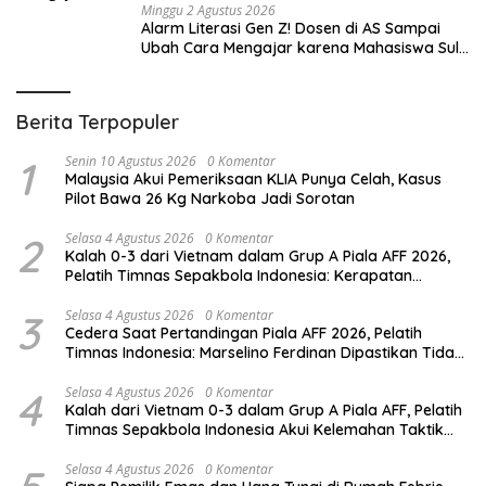
Minggu 2 Agustus 2026
Alarm Literasi Gen Z! Dosen di AS Sampai
Ubah Cara Mengajar karena Mahasiswa Sulit
Memahami Bacaan
Berita Terpopuler
1
Senin 10 Agustus 2026
0 Komentar
Malaysia Akui Pemeriksaan KLIA Punya Celah, Kasus
Pilot Bawa 26 Kg Narkoba Jadi Sorotan
2
Selasa 4 Agustus 2026
0 Komentar
Kalah 0-3 dari Vietnam dalam Grup A Piala AFF 2026,
Pelatih Timnas Sepakbola Indonesia: Kerapatan
Formasi Tim Harus Diperbaiki
3
Selasa 4 Agustus 2026
0 Komentar
Cedera Saat Pertandingan Piala AFF 2026, Pelatih
Timnas Indonesia: Marselino Ferdinan Dipastikan Tidak
Akan Bermain
4
Selasa 4 Agustus 2026
0 Komentar
Kalah dari Vietnam 0-3 dalam Grup A Piala AFF, Pelatih
Timnas Sepakbola Indonesia Akui Kelemahan Taktik
Tim Indonesia
Selasa 4 Agustus 2026
0 Komentar