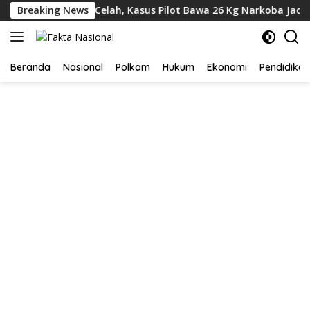
Langsung
saan KLIA Punya Celah, Kasus Pilot Bawa 26 Kg Narkoba Jadi So
Breaking News
ke
konten
Beranda
Nasional
Polkam
Hukum
Ekonomi
Pendidikan