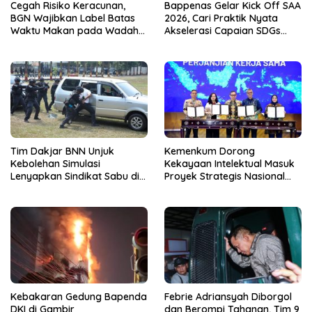
Cegah Risiko Keracunan,
Bappenas Gelar Kick Off SAA
BGN Wajibkan Label Batas
2026, Cari Praktik Nyata
Waktu Makan pada Wadah
Akselerasi Capaian SDGs
MBG
Menuju 2030
Tim Dakjar BNN Unjuk
Kemenkum Dorong
Kebolehan Simulasi
Kekayaan Intelektual Masuk
Lenyapkan Sindikat Sabu di
Proyek Strategis Nasional
Brimob Kelapa Dua
Lewat RIKIN
Kebakaran Gedung Bapenda
Febrie Adriansyah Diborgol
DKI di Gambir
dan Berompi Tahanan, Tim 9