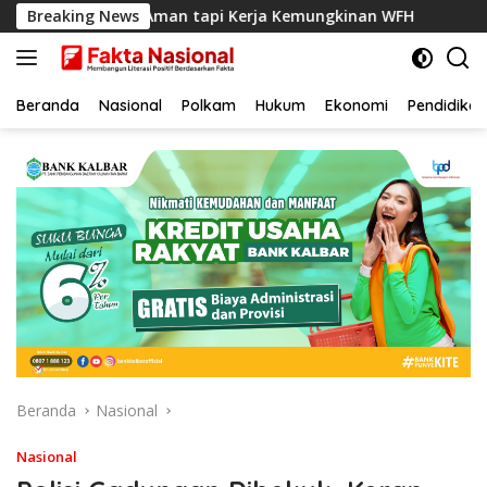
Langsung
aerah Aman tapi Kerja Kemungkinan WFH
Breaking News
Dinilai Lambat
ke
konten
Beranda
Nasional
Polkam
Hukum
Ekonomi
Pendidikan
Beranda
Nasional
Nasional