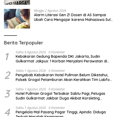
Minggu 2 Agustus 2026
Alarm Literasi Gen Z! Dosen di AS Sampai
Ubah Cara Mengajar karena Mahasiswa Sulit
Memahami Bacaan
Berita Terpopuler
1
Sabtu 8 Agustus 2026
0 Komentar
Kebakaran Gedung Bapenda DKI Jakarta, Sudin
Gulkarmat Jakpus: 1 Korban Menjalani Perawatan di
RSUD Tarakan
2
Sabtu 1 Agustus 2026
0 Komentar
Penyebab Kebakaran Hotel Pullman Belum Diketahui,
Polsek Grogol Petamburan Akan Kerahkan Tim Labfor
Usut Kejadian
3
Sabtu 1 Agustus 2026
0 Komentar
Hotel Pullman Grogol Terbakar Sabtu Pagi, Petugas
Sudin Gulkarmat Jakbar Duga Akibat Korsleting
Kelistrikan di Lantai 2
4
Sabtu 1 Agustus 2026
0 Komentar
Pengelola Mal Pasang Pagar Tinggi, Apindo: Diduga
Terkait Masalah Keamanan