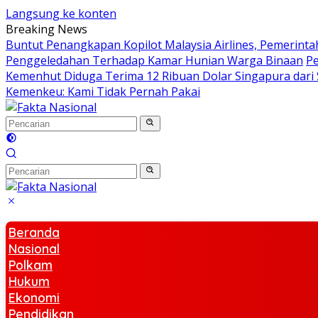
Langsung ke konten
Breaking News
Buntut Penangkapan Kopilot Malaysia Airlines, Pemerint
Penggeledahan Terhadap Kamar Hunian Warga Binaan
Pe
Kemenhut Diduga Terima 12 Ribuan Dolar Singapura dari 
Kemenkeu: Kami Tidak Pernah Pakai
Beranda
Nasional
Polkam
Hukum
Ekonomi
Pendidikan