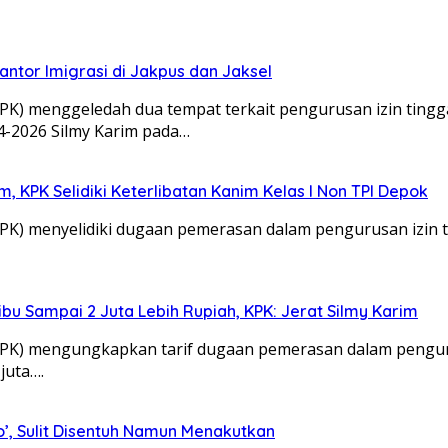
antor Imigrasi di Jakpus dan Jaksel
) menggeledah dua tempat terkait pengurusan izin tingga
4-2026 Silmy Karim pada…
 KPK Selidiki Keterlibatan Kanim Kelas I Non TPI Depok
 menyelidiki dugaan pemerasan dalam pengurusan izin tin
bu Sampai 2 Juta Lebih Rupiah, KPK: Jerat Silmy Karim
K) mengungkapkan tarif dugaan pemerasan dalam pengurus
juta….
’, Sulit Disentuh Namun Menakutkan