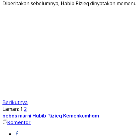
Diberitakan sebelumnya, Habib Rizieq dinyatakan memenu
Berikutnya
Laman:
1
2
bebas murni
Habib Rizieq
Kemenkumham
Komentar