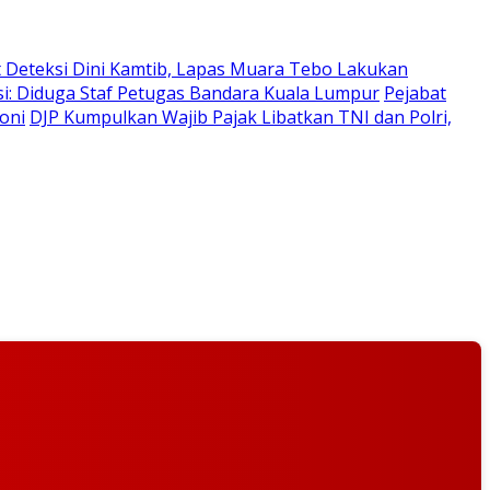
 Deteksi Dini Kamtib, Lapas Muara Tebo Lakukan
lisi: Diduga Staf Petugas Bandara Kuala Lumpur
Pejabat
oni
DJP Kumpulkan Wajib Pajak Libatkan TNI dan Polri,