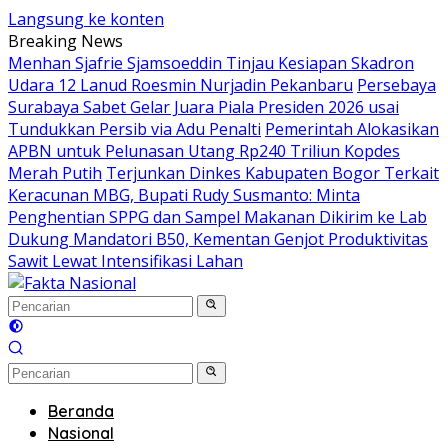
Langsung ke konten
Breaking News
Menhan Sjafrie Sjamsoeddin Tinjau Kesiapan Skadron
Udara 12 Lanud Roesmin Nurjadin Pekanbaru
Persebaya
Surabaya Sabet Gelar Juara Piala Presiden 2026 usai
Tundukkan Persib via Adu Penalti
Pemerintah Alokasikan
APBN untuk Pelunasan Utang Rp240 Triliun Kopdes
Merah Putih
Terjunkan Dinkes Kabupaten Bogor Terkait
Keracunan MBG, Bupati Rudy Susmanto: Minta
Penghentian SPPG dan Sampel Makanan Dikirim ke Lab
Dukung Mandatori B50, Kementan Genjot Produktivitas
Sawit Lewat Intensifikasi Lahan
Beranda
Nasional