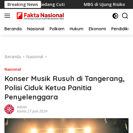
Langsung
Ternyata Sedang Cuti
Breaking News
MBG di Ujung Risiko
Telko
ke
konten
Beranda
Nasional
Polkam
Hukum
Ekonomi
Pendidikan
Beranda
Nasional
Nasional
Konser Musik Rusuh di Tangerang,
Polisi Ciduk Ketua Panitia
Penyelenggara
Admin
Kamis 27 Juni 2024