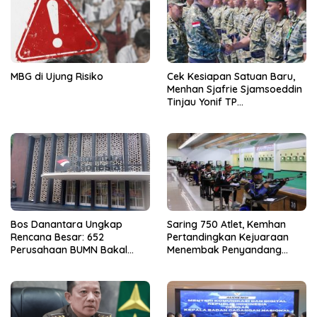
MBG di Ujung Risiko
Cek Kesiapan Satuan Baru,
Menhan Sjafrie Sjamsoeddin
Tinjau Yonif TP
898/Pancalang Cakti di
Kampar
Bos Danantara Ungkap
Saring 750 Atlet, Kemhan
Rencana Besar: 652
Pertandingkan Kejuaraan
Perusahaan BUMN Bakal
Menembak Penyandang
Dipangkas Jadi 250
Disabilitas 2026