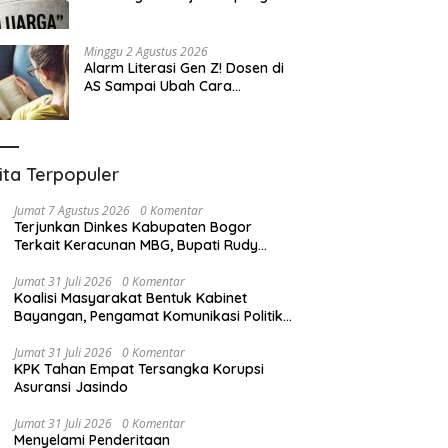
Eksploitasi
Minggu 2 Agustus 2026
Alarm Literasi Gen Z! Dosen di
AS Sampai Ubah Cara
Mengajar karena Mahasiswa
Sulit Memahami Bacaan
ita Terpopuler
Jumat 7 Agustus 2026
0 Komentar
Terjunkan Dinkes Kabupaten Bogor
Terkait Keracunan MBG, Bupati Rudy
Susmanto: Minta Penghentian SPPG dan
Sampel Makanan Dikirim ke Lab
Jumat 31 Juli 2026
0 Komentar
Koalisi Masyarakat Bentuk Kabinet
Bayangan, Pengamat Komunikasi Politik
Hensa: Tunjukkan Hanya Bisa Pasrah atas
Aslinya
Jumat 31 Juli 2026
0 Komentar
KPK Tahan Empat Tersangka Korupsi
Asuransi Jasindo
Jumat 31 Juli 2026
0 Komentar
Menyelami Penderitaan