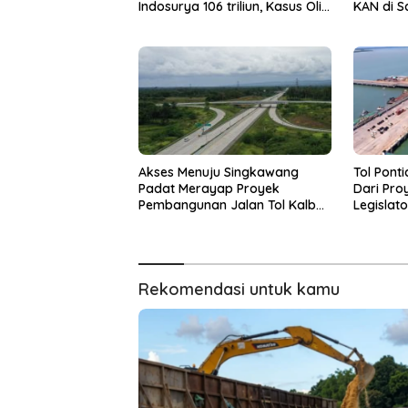
Indosurya 106 triliun, Kasus Oli
KAN di S
Palsu Kalbar hingga Pernah
Warga
dilaporkan ke KY
Akses Menuju Singkawang
Tol Ponti
Padat Merayap Proyek
Dari Pro
Pembangunan Jalan Tol Kalbar
Legislat
Makin Mendesak?
Jalan To
Dibutuhk
Ekonomi 
Rekomendasi untuk kamu