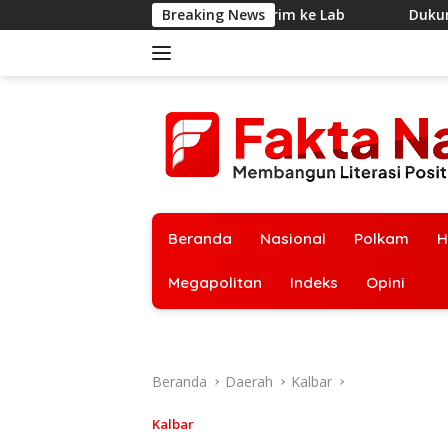
Langsung
 Makanan Dikirim ke Lab
Breaking News
Dukung Mandatori B50, Kement
ke
konten
Beranda
Nasional
Polkam
H
Megapolitan
Indeks
Opini
Beranda
Daerah
Kalbar
Kalbar