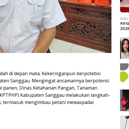
Rabu 
Atri
202
ah di depan mata. Kekeringanpun berpotebsi
aten Sanggau. Mengingat ancamannya berpotensi
l panen, Dinas Ketahanan Pangan, Tanaman
(DKPTPHP) Kabupaten Sanggau melakukan langkah-
au, termasuk mengimbau petani mewaspadai