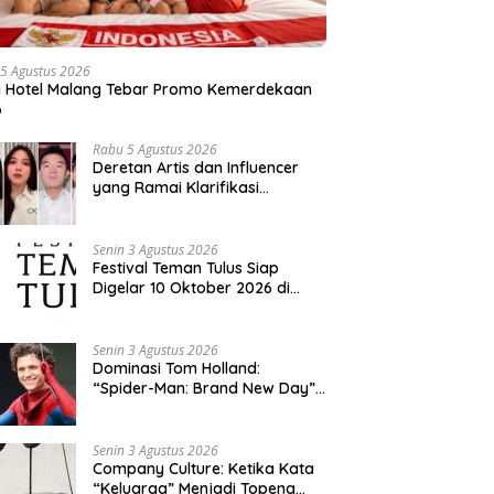
5 Agustus 2026
a Hotel Malang Tebar Promo Kemerdekaan
6
Rabu 5 Agustus 2026
Deretan Artis dan Influencer
yang Ramai Klarifikasi
Sepanjang 2026, Siapa Saja
yang Jadi Sorotan?
Senin 3 Agustus 2026
Festival Teman Tulus Siap
Digelar 10 Oktober 2026 di
Istora Senayan, Penjualan Tiket
Resmi Dibuka
Senin 3 Agustus 2026
Dominasi Tom Holland:
“Spider-Man: Brand New Day”
dan “The Odyssey” Cetak
Rekor Penjualan Box Office
Terbesar dalam Sejarah
Senin 3 Agustus 2026
Company Culture: Ketika Kata
“Keluarga” Menjadi Topeng