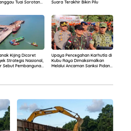
Suara Terakhir Bikin Pilu
anggau Tuai Sorotan
anak Kijing Dicoret
Upaya Pencegahan Karhutla di
yek Strategis Nasional,
Kubu Raya Dimaksimalkan
or Sebut Pembangunan
Melalui Ancaman Sanksi Pidana
l Kalbar Sangat
Berat
an Untuk Kelancaran
Pesisir