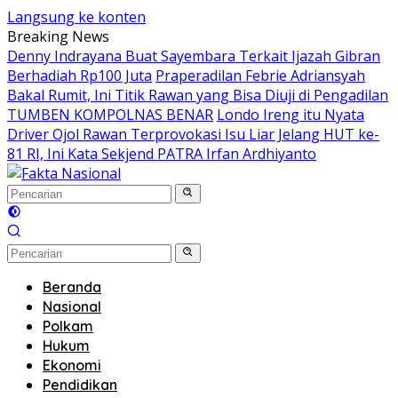
Langsung ke konten
Breaking News
Denny Indrayana Buat Sayembara Terkait Ijazah Gibran
Berhadiah Rp100 Juta
Praperadilan Febrie Adriansyah
Bakal Rumit, Ini Titik Rawan yang Bisa Diuji di Pengadilan
TUMBEN KOMPOLNAS BENAR
Londo Ireng itu Nyata
Driver Ojol Rawan Terprovokasi Isu Liar Jelang HUT ke-
81 RI, Ini Kata Sekjend PATRA Irfan Ardhiyanto
Beranda
Nasional
Polkam
Hukum
Ekonomi
Pendidikan