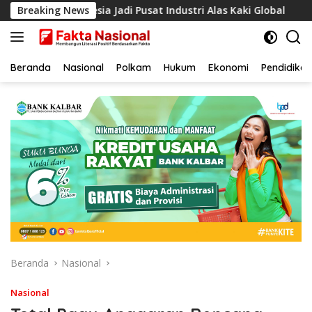
Langsung
tkan Indonesia Jadi Pusat Industri Alas Kaki Global
Breaking News
Ha
ke
konten
Beranda
Nasional
Polkam
Hukum
Ekonomi
Pendidikan
Beranda
Nasional
Nasional