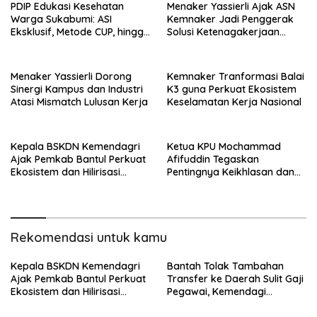
PDIP Edukasi Kesehatan
Menaker Yassierli Ajak ASN
Warga Sukabumi: ASI
Kemnaker Jadi Penggerak
Eksklusif, Metode CUP, hingga
Solusi Ketenagakerjaan
Pentingnya KB
Nasional
Menaker Yassierli Dorong
Kemnaker Tranformasi Balai
Sinergi Kampus dan Industri
K3 guna Perkuat Ekosistem
Atasi Mismatch Lulusan Kerja
Keselamatan Kerja Nasional
Kepala BSKDN Kemendagri
Ketua KPU Mochammad
Ajak Pemkab Bantul Perkuat
Afifuddin Tegaskan
Ekosistem dan Hilirisasi
Pentingnya Keikhlasan dan
Inovasi
Kolaborasi Jajaran
Rekomendasi untuk kamu
Kepala BSKDN Kemendagri
Bantah Tolak Tambahan
Ajak Pemkab Bantul Perkuat
Transfer ke Daerah Sulit Gaji
Ekosistem dan Hilirisasi
Pegawai, Kemendagi
Inovasi
Siapkan 3 Opsi
Pembayarannya