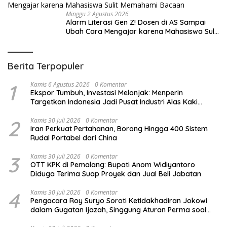
Minggu 2 Agustus 2026
Alarm Literasi Gen Z! Dosen di AS Sampai
Ubah Cara Mengajar karena Mahasiswa Sulit
Memahami Bacaan
Berita Terpopuler
1
Kamis 6 Agustus 2026
0 Komentar
Ekspor Tumbuh, Investasi Melonjak: Menperin
Targetkan Indonesia Jadi Pusat Industri Alas Kaki
Global
2
Kamis 30 Juli 2026
0 Komentar
Iran Perkuat Pertahanan, Borong Hingga 400 Sistem
Rudal Portabel dari China
3
Kamis 30 Juli 2026
0 Komentar
OTT KPK di Pemalang: Bupati Anom Widiyantoro
Diduga Terima Suap Proyek dan Jual Beli Jabatan
4
Kamis 30 Juli 2026
0 Komentar
Pengacara Roy Suryo Soroti Ketidakhadiran Jokowi
dalam Gugatan Ijazah, Singgung Aturan Perma soal
Mediasi