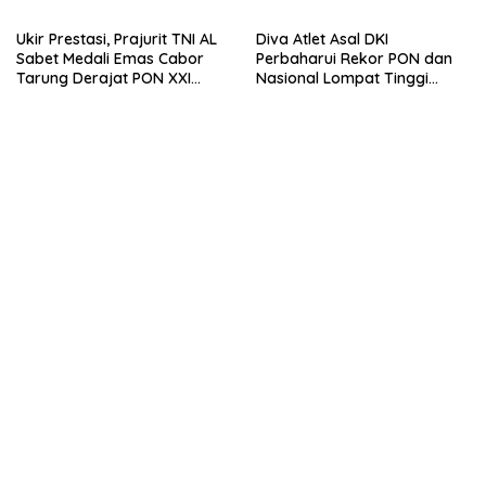
Ukir Prestasi, Prajurit TNI AL
Diva Atlet Asal DKI
Sabet Medali Emas Cabor
Perbaharui Rekor PON dan
Tarung Derajat PON XXI
Nasional Lompat Tinggi
Sumut-Aceh
Galah di PON XXI