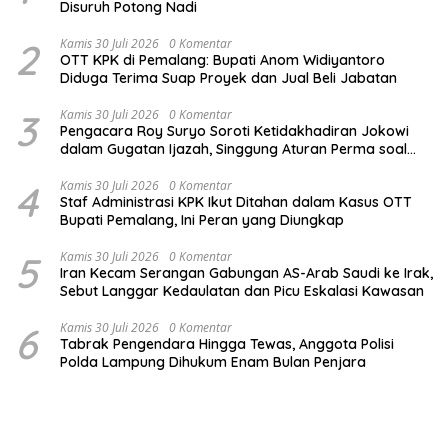
Disuruh Potong Nadi
2
Kamis 30 Juli 2026
0 Komentar
OTT KPK di Pemalang: Bupati Anom Widiyantoro
Diduga Terima Suap Proyek dan Jual Beli Jabatan
3
Kamis 30 Juli 2026
0 Komentar
Pengacara Roy Suryo Soroti Ketidakhadiran Jokowi
dalam Gugatan Ijazah, Singgung Aturan Perma soal
Mediasi
4
Kamis 30 Juli 2026
0 Komentar
Staf Administrasi KPK Ikut Ditahan dalam Kasus OTT
Bupati Pemalang, Ini Peran yang Diungkap
5
Kamis 30 Juli 2026
0 Komentar
Iran Kecam Serangan Gabungan AS-Arab Saudi ke Irak,
Sebut Langgar Kedaulatan dan Picu Eskalasi Kawasan
6
Kamis 30 Juli 2026
0 Komentar
Tabrak Pengendara Hingga Tewas, Anggota Polisi
Polda Lampung Dihukum Enam Bulan Penjara