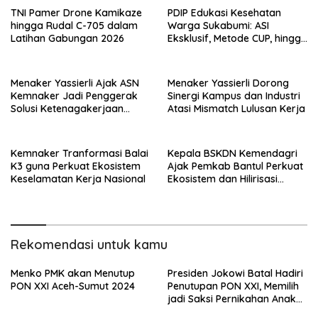
TNI Pamer Drone Kamikaze
PDIP Edukasi Kesehatan
hingga Rudal C-705 dalam
Warga Sukabumi: ASI
Latihan Gabungan 2026
Eksklusif, Metode CUP, hingga
Pentingnya KB
Menaker Yassierli Ajak ASN
Menaker Yassierli Dorong
Kemnaker Jadi Penggerak
Sinergi Kampus dan Industri
Solusi Ketenagakerjaan
Atasi Mismatch Lulusan Kerja
Nasional
Kemnaker Tranformasi Balai
Kepala BSKDN Kemendagri
K3 guna Perkuat Ekosistem
Ajak Pemkab Bantul Perkuat
Keselamatan Kerja Nasional
Ekosistem dan Hilirisasi
Inovasi
Rekomendasi untuk kamu
Menko PMK akan Menutup
Presiden Jokowi Batal Hadiri
PON XXI Aceh-Sumut 2024
Penutupan PON XXI, Memilih
jadi Saksi Pernikahan Anak
Khofifah