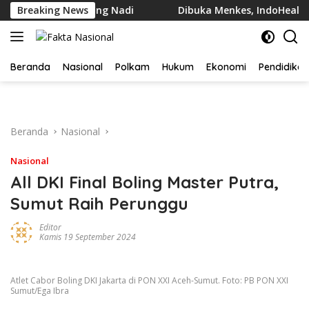
Langsung
Disuruh Potong Nadi
Breaking News
Dibuka Menkes, IndoHealthcare Ga
ke
konten
Beranda
Nasional
Polkam
Hukum
Ekonomi
Pendidikan
Beranda
Nasional
Nasional
All DKI Final Boling Master Putra,
Sumut Raih Perunggu
Editor
Kamis 19 September 2024
Atlet Cabor Boling DKI Jakarta di PON XXI Aceh-Sumut. Foto: PB PON XXI
Sumut/Ega Ibra