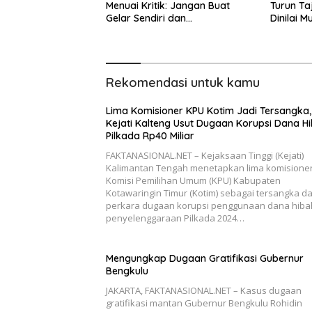
Menuai Kritik: Jangan Buat
Turun Ta
Gelar Sendiri dan
Dinilai M
Mengatasnamakan
Masyarakat Adat Pulau Timor!!
Rekomendasi untuk kamu
Lima Komisioner KPU Kotim Jadi Tersangka,
Kejati Kalteng Usut Dugaan Korupsi Dana H
Pilkada Rp40 Miliar
FAKTANASIONAL.NET – Kejaksaan Tinggi (Kejati)
Kalimantan Tengah menetapkan lima komisione
Komisi Pemilihan Umum (KPU) Kabupaten
Kotawaringin Timur (Kotim) sebagai tersangka d
perkara dugaan korupsi penggunaan dana hiba
penyelenggaraan Pilkada 2024…
Mengungkap Dugaan Gratifikasi Gubernur
Bengkulu
JAKARTA, FAKTANASIONAL.NET – Kasus dugaan
gratifikasi mantan Gubernur Bengkulu Rohidin