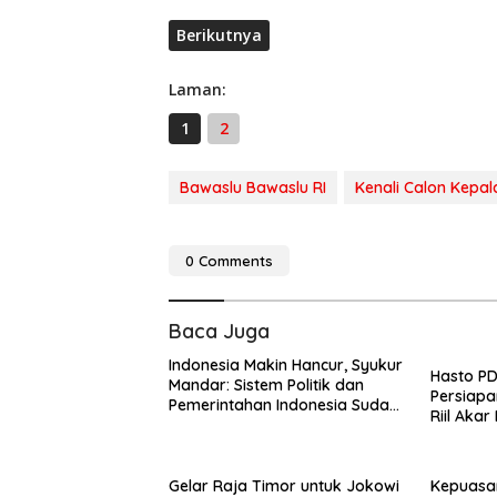
Berikutnya
Laman:
1
2
Bawaslu Bawaslu RI
Kenali Calon Kepa
0 Comments
Baca Juga
Indonesia Makin Hancur, Syukur
Hasto PD
Mandar: Sistem Politik dan
Persiapa
Pemerintahan Indonesia Sudah
Riil Aka
Tak Bisa Diharapkan
Sekadar 
Gelar Raja Timor untuk Jokowi
Kepuasa