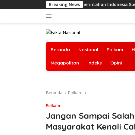
Langsung
: Sistem Politik dan Pemerintahan Indonesia Sudah Tak Bisa D
Breaking News
ke
konten
Beranda
Nasional
Polkam
H
Megapolitan
Indeks
Opini
Beranda
Polkam
Polkam
Jangan Sampai Salah 
Masyarakat Kenali C