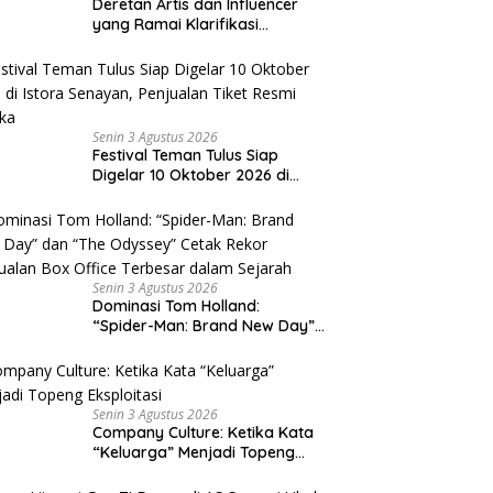
Deretan Artis dan Influencer
yang Ramai Klarifikasi
Sepanjang 2026, Siapa Saja
yang Jadi Sorotan?
Senin 3 Agustus 2026
Festival Teman Tulus Siap
Digelar 10 Oktober 2026 di
Istora Senayan, Penjualan Tiket
Resmi Dibuka
Senin 3 Agustus 2026
Dominasi Tom Holland:
“Spider-Man: Brand New Day”
dan “The Odyssey” Cetak
Rekor Penjualan Box Office
Terbesar dalam Sejarah
Senin 3 Agustus 2026
Company Culture: Ketika Kata
“Keluarga” Menjadi Topeng
Eksploitasi