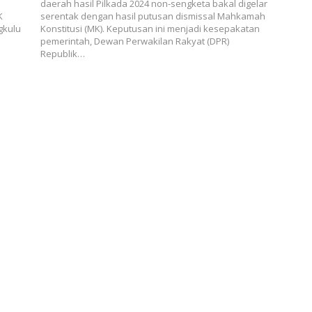
daerah hasil Pilkada 2024 non-sengketa bakal digelar
K
serentak dengan hasil putusan dismissal Mahkamah
gkulu
Konstitusi (MK). Keputusan ini menjadi kesepakatan
pemerintah, Dewan Perwakilan Rakyat (DPR)
Republik…