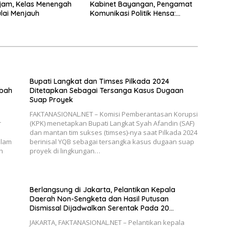
jam, Kelas Menengah
Kabinet Bayangan, Pengamat
ulai Menjauh
Komunikasi Politik Hensa:
Tunjukkan Hanya Bisa Pasrah
atas Aslinya
Bupati Langkat dan Timses Pilkada 2024
ibah
Ditetapkan Sebagai Tersanga Kasus Dugaan
Suap Proyek
FAKTANASIONAL.NET – Komisi Pemberantasan Korupsi
r
(KPK) menetapkan Bupati Langkat Syah Afandin (SAF)
dan mantan tim sukses (timses)-nya saat Pilkada 2024
alam
berinisal YQB sebagai tersangka kasus dugaan suap
h
proyek di lingkungan…
Berlangsung di Jakarta, Pelantikan Kepala
Daerah Non-Sengketa dan Hasil Putusan
Dismissal Dijadwalkan Serentak Pada 20
Februari 2025
JAKARTA, FAKTANASIONAL.NET – Pelantikan kepala