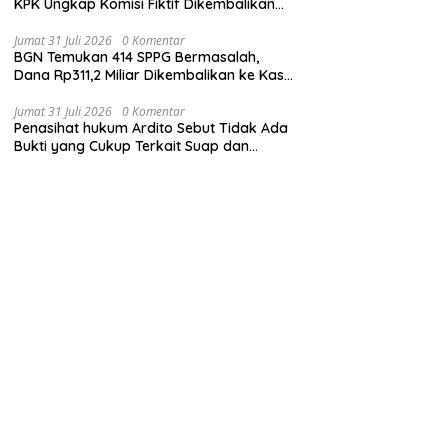
KPK Ungkap Komisi Fiktif Dikembalikan
hingga 95 Persen
Jumat 31 Juli 2026
0 Komentar
BGN Temukan 414 SPPG Bermasalah,
Dana Rp311,2 Miliar Dikembalikan ke Kas
Negara
Jumat 31 Juli 2026
0 Komentar
Penasihat hukum Ardito Sebut Tidak Ada
Bukti yang Cukup Terkait Suap dan
Gratifikasi