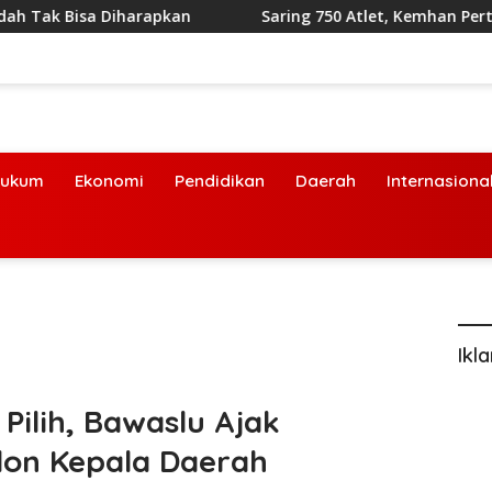
iharapkan
Saring 750 Atlet, Kemhan Pertandingkan Kej
ukum
Ekonomi
Pendidikan
Daerah
Internasiona
Ikl
Pilih, Bawaslu Ajak
alon Kepala Daerah