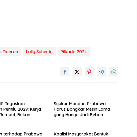
la Daerah
Lolly Suhenty
Pilkada 2024
IP Tegaskan
Syukur Mandar: Prabowo
n Pemilu 2029: Kerja
Harus Bongkar Mesin Lama
r Rumput, Bukan
yang Hanya Jadi Beban
Bagi-Bagi Bansos
Negara
n terhadap Prabowo
Koalisi Masyarakat Bentuk