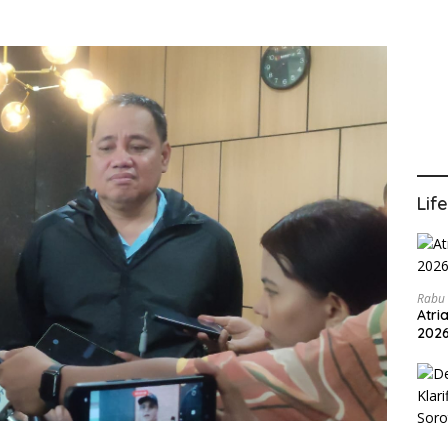
Lif
Rabu 
Atri
202