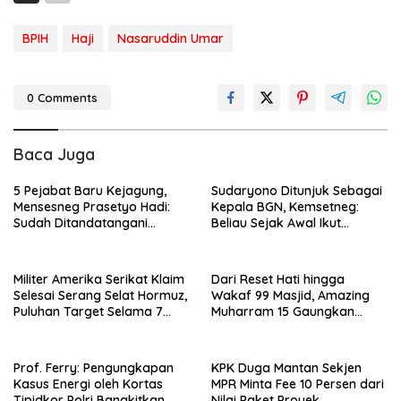
BPIH
Haji
Nasaruddin Umar
0 Comments
Baca Juga
5 Pejabat Baru Kejagung,
Sudaryono Ditunjuk Sebagai
Mensesneg Prasetyo Hadi:
Kepala BGN, Kemsetneg:
Sudah Ditandatangani
Beliau Sejak Awal Ikut
Keppres Berdasarkan Usulan
Konsep dan Kelahiran MBG
Jakgung
Militer Amerika Serikat Klaim
Dari Reset Hati hingga
Selesai Serang Selat Hormuz,
Wakaf 99 Masjid, Amazing
Puluhan Target Selama 7
Muharram 15 Gaungkan
Jam
Spirit Hijrah
Prof. Ferry: Pengungkapan
KPK Duga Mantan Sekjen
Kasus Energi oleh Kortas
MPR Minta Fee 10 Persen dari
Tipidkor Polri Bangkitkan
Nilai Paket Proyek