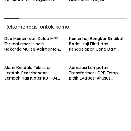
Kepercayaan Investor dan
Pengadaan Barang dan
Pasar
Jasa
Rekomendasi untuk kamu
Dua Menteri dan Ketua MPR
Kemenhaj Bongkar Sindikat
Terkonfirmasi Hadiri
Badal Haji Fiktif dan
Rakorda MUI se-Kalimantan
Penggelapan Uang Dam
di Pontianak
Jemaah Indonesia
Alami Kendala Teknis di
Apresiasi Lompatan
Jeddah, Penerbangan
Transformasi, DPR Tetap
Jemaah Haji Kloter KJT-04
Bidik Evaluasi Khusus
Sempat Tertunda
Layanan Haji di Armuzna