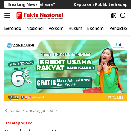
Langsung
au Markas Rahasia?
Breaking News
Kepuasan Publik terhadap Pemerin
ke
konten
Beranda
Nasional
Polkam
Hukum
Ekonomi
Pendidikan
Beranda
Uncategorized
Uncategorized