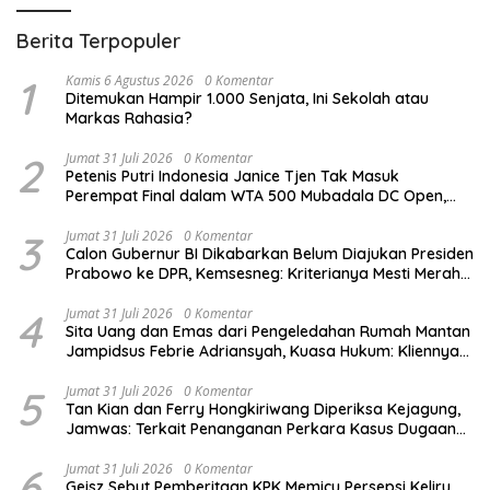
Berita Terpopuler
1
Kamis 6 Agustus 2026
0 Komentar
Ditemukan Hampir 1.000 Senjata, Ini Sekolah atau
Markas Rahasia?
2
Jumat 31 Juli 2026
0 Komentar
Petenis Putri Indonesia Janice Tjen Tak Masuk
Perempat Final dalam WTA 500 Mubadala DC Open,
Kalah dari Asal Rusia Anna Kalinskaya
3
Jumat 31 Juli 2026
0 Komentar
Calon Gubernur BI Dikabarkan Belum Diajukan Presiden
Prabowo ke DPR, Kemsesneg: Kriterianya Mesti Merah
Putih
4
Jumat 31 Juli 2026
0 Komentar
Sita Uang dan Emas dari Pengeledahan Rumah Mantan
Jampidsus Febrie Adriansyah, Kuasa Hukum: Kliennya
Minta Ungkap Siapa Pemiliknya
5
Jumat 31 Juli 2026
0 Komentar
Tan Kian dan Ferry Hongkiriwang Diperiksa Kejagung,
Jamwas: Terkait Penanganan Perkara Kasus Dugaan
Korupsi Asabri dan Jiwasraya
6
Jumat 31 Juli 2026
0 Komentar
Geisz Sebut Pemberitaan KPK Memicu Persepsi Keliru