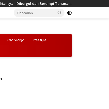
 Diborgol dan Berompi Tahanan, Tim 9 Kejagung Siap Periksa
l
Olahraga
Lifestyle
an