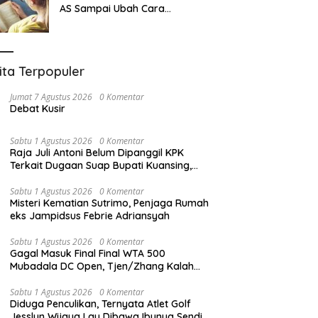
AS Sampai Ubah Cara
Mengajar karena Mahasiswa
Sulit Memahami Bacaan
ita Terpopuler
Jumat 7 Agustus 2026
0 Komentar
Debat Kusir
Sabtu 1 Agustus 2026
0 Komentar
Raja Juli Antoni Belum Dipanggil KPK
Terkait Dugaan Suap Bupati Kuansing,
Direktur Penyidikan: Bukan Berani atau
Tidak
Sabtu 1 Agustus 2026
0 Komentar
Misteri Kematian Sutrimo, Penjaga Rumah
eks Jampidsus Febrie Adriansyah
Sabtu 1 Agustus 2026
0 Komentar
Gagal Masuk Final Final WTA 500
Mubadala DC Open, Tjen/Zhang Kalah
dari Klepac/Ninomiya dengan Skor 1-2
Jumat Malam
Sabtu 1 Agustus 2026
0 Komentar
Diduga Penculikan, Ternyata Atlet Golf
Jesslyn Wijaya Lay Dibawa Ibunya Sendiri