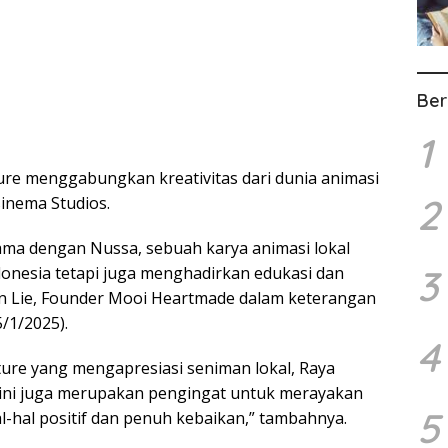
Ber
1
ture menggabungkan kreativitas dari dunia animasi
2
sinema Studios.
ama dengan Nussa, sebuah karya animasi lokal
3
onesia tetapi juga menghadirkan edukasi dan
ren Lie, Founder Mooi Heartmade dalam keterangan
5/1/2025).
4
ture yang mengapresiasi seniman lokal, Raya
’ ini juga merupakan pengingat untuk merayakan
5
l-hal positif dan penuh kebaikan,” tambahnya.