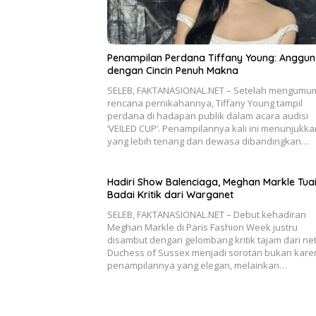
Penampilan Perdana Tiffany Young: Anggun
dengan Cincin Penuh Makna
SELEB, FAKTANASIONAL.NET – Setelah mengumu
rencana pernikahannya, Tiffany Young tampil
perdana di hadapan publik dalam acara audisi
‘VEILED CUP’. Penampilannya kali ini menunjukkan
yang lebih tenang dan dewasa dibandingkan…
Hadiri Show Balenciaga, Meghan Markle Tua
Badai Kritik dari Warganet
SELEB, FAKTANASIONAL.NET – Debut kehadiran
Meghan Markle di Paris Fashion Week justru
disambut dengan gelombang kritik tajam dari net
Duchess of Sussex menjadi sorotan bukan kare
penampilannya yang elegan, melainkan…