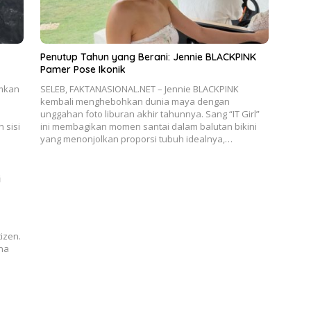
Penutup Tahun yang Berani: Jennie BLACKPINK
Pamer Pose Ikonik
mkan
SELEB, FAKTANASIONAL.NET – Jennie BLACKPINK
kembali menghebohkan dunia maya dengan
unggahan foto liburan akhir tahunnya. Sang “IT Girl”
 sisi
ini membagikan momen santai dalam balutan bikini
yang menonjolkan proporsi tubuh idealnya,…
i
izen.
na