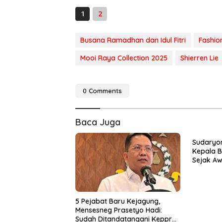
1
2
Busana Ramadhan dan Idul Fitri
Fashio
Mooi Raya Collection 2025
Shierren Lie
0 Comments
Baca Juga
Sudaryon
Kepala B
Sejak Aw
Kelahira
5 Pejabat Baru Kejagung,
Mensesneg Prasetyo Hadi:
Sudah Ditandatangani Keppres