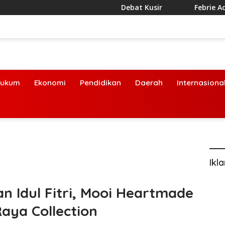
Debat Kusir
Febrie Adriansyah
ukum
Ekonomi
Pendidikan
Daerah
Internasiona
Ikl
 Idul Fitri, Mooi Heartmade
aya Collection