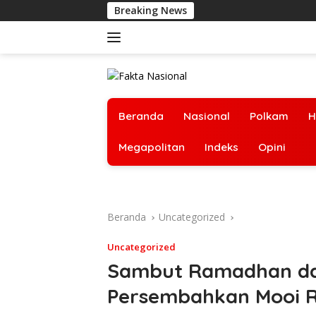
Langsung
Breaking News
ke
konten
Beranda
Nasional
Polkam
H
Megapolitan
Indeks
Opini
Beranda
Uncategorized
Uncategorized
Sambut Ramadhan dan
Persembahkan Mooi R