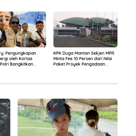
rry: Pengungkapan
KPK Duga Mantan Sekjen MPR
ergi oleh Kortas
Minta Fee 10 Persen dari Nilai
 Polri Bangkitkan
Paket Proyek Pengadaan
aan Investor dan
Barang dan Jasa