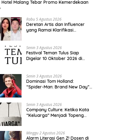
a Hotel Malang Tebar Promo Kemerdekaan
6
Rabu 5 Agustus 2026
Deretan Artis dan Influencer
yang Ramai Klarifikasi
Sepanjang 2026, Siapa Saja
yang Jadi Sorotan?
Senin 3 Agustus 2026
Festival Teman Tulus Siap
Digelar 10 Oktober 2026 di
Istora Senayan, Penjualan Tiket
Resmi Dibuka
Senin 3 Agustus 2026
Dominasi Tom Holland:
“Spider-Man: Brand New Day”
dan “The Odyssey” Cetak
Rekor Penjualan Box Office
Terbesar dalam Sejarah
Senin 3 Agustus 2026
Company Culture: Ketika Kata
“Keluarga” Menjadi Topeng
Eksploitasi
Minggu 2 Agustus 2026
Alarm Literasi Gen Z! Dosen di