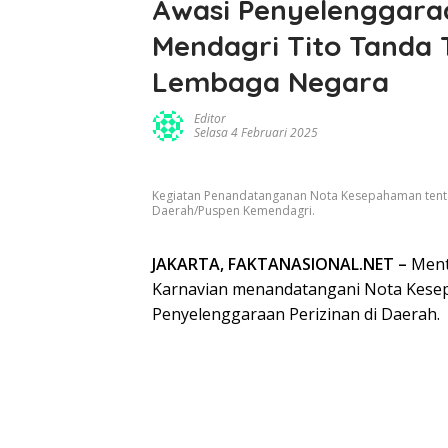
Awasi Penyelenggaraa
Mendagri Tito Tanda
Lembaga Negara
Editor
Selasa 4 Februari 2025
Kegiatan Penandatanganan Nota Kesepahaman tenta
Daerah/Puspen Kemendagri.
JAKARTA, FAKTANASIONAL.NET –
Ment
Karnavian menandatangani Nota Kese
Penyelenggaraan Perizinan di Daerah.