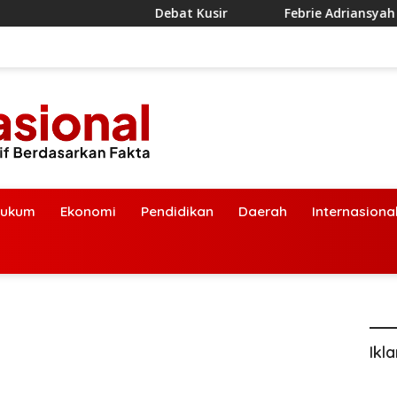
Debat Kusir
Febrie Adriansyah Diborgol
ukum
Ekonomi
Pendidikan
Daerah
Internasiona
Ikl