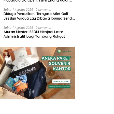
Mubadala DC Open, Tjen/Zhang Kalah
dari Klepac/Ninomiya dengan Skor 1-2
Jumat Malam
Sabtu 1 Agustus 2026
0 Komentar
Diduga Penculikan, Ternyata Atlet Golf
Jesslyn Wijaya Lay Dibawa Ibunya Sendiri
ke Malaysia dan Thailand
Sabtu 1 Agustus 2026
0 Komentar
Aturan Menteri ESDM Menjadi Lotre
Administratif bagi Tambang Rakyat