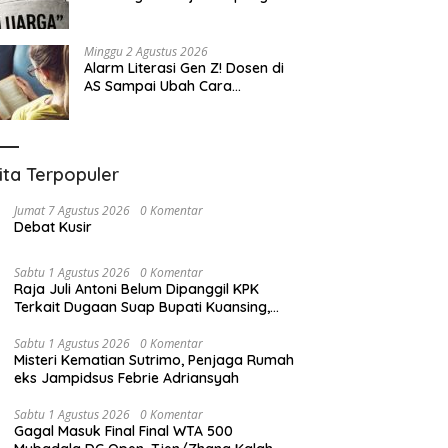
Eksploitasi
Minggu 2 Agustus 2026
Alarm Literasi Gen Z! Dosen di
AS Sampai Ubah Cara
Mengajar karena Mahasiswa
Sulit Memahami Bacaan
ita Terpopuler
Jumat 7 Agustus 2026
0 Komentar
Debat Kusir
Sabtu 1 Agustus 2026
0 Komentar
Raja Juli Antoni Belum Dipanggil KPK
Terkait Dugaan Suap Bupati Kuansing,
Direktur Penyidikan: Bukan Berani atau
Tidak
Sabtu 1 Agustus 2026
0 Komentar
Misteri Kematian Sutrimo, Penjaga Rumah
eks Jampidsus Febrie Adriansyah
Sabtu 1 Agustus 2026
0 Komentar
Gagal Masuk Final Final WTA 500