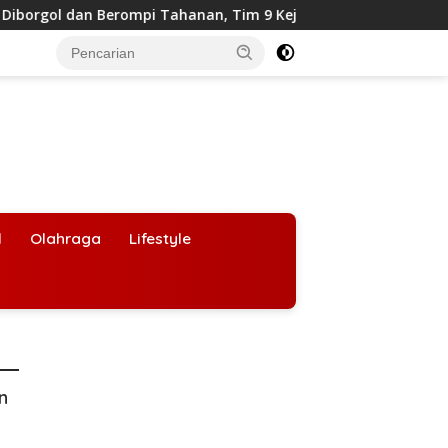
 dan Berompi Tahanan, Tim 9 Kejagung Siap Periksa
BGN
l
Olahraga
Lifestyle
an