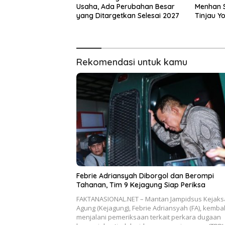
Usaha, Ada Perubahan Besar
Menhan S
yang Ditargetkan Selesai 2027
Tinjau Y
Cakti di
Rekomendasi untuk kamu
Febrie Adriansyah Diborgol dan Berompi
Tahanan, Tim 9 Kejagung Siap Periksa
FAKTANASIONAL.NET – Mantan Jampidsus Kejak
Agung (Kejagung), Febrie Adriansyah (FA), kembal
menjalani pemeriksaan terkait perkara dugaan