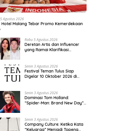
5 Agustus 2026
a Hotel Malang Tebar Promo Kemerdekaan
6
Rabu 5 Agustus 2026
Deretan Artis dan Influencer
yang Ramai Klarifikasi
Sepanjang 2026, Siapa Saja
yang Jadi Sorotan?
Senin 3 Agustus 2026
Festival Teman Tulus Siap
Digelar 10 Oktober 2026 di
Istora Senayan, Penjualan Tiket
Resmi Dibuka
Senin 3 Agustus 2026
Dominasi Tom Holland:
“Spider-Man: Brand New Day”
dan “The Odyssey” Cetak
Rekor Penjualan Box Office
Terbesar dalam Sejarah
Senin 3 Agustus 2026
Company Culture: Ketika Kata
“Keluarga” Menjadi Topeng