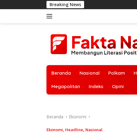
Langsung
Breaking News
ke
konten
Beranda
Nasional
Polkam
H
Megapolitan
Indeks
Opini
Beranda
Ekonomi
Ekonomi
,
Headline
,
Nasional