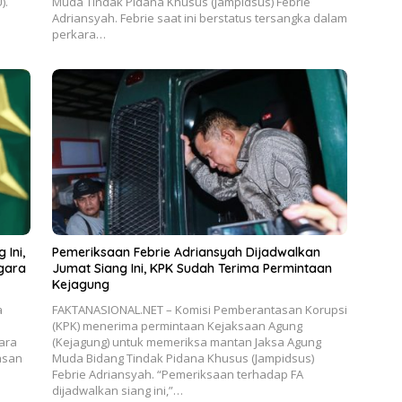
).
Muda Tindak Pidana Khusus (Jampidsus) Febrie
Adriansyah. Febrie saat ini berstatus tersangka dalam
perkara…
 Ini,
Pemeriksaan Febrie Adriansyah Dijadwalkan
egara
Jumat Siang Ini, KPK Sudah Terima Permintaan
Kejagung
a
FAKTANASIONAL.NET – Komisi Pemberantasan Korupsi
(KPK) menerima permintaan Kejaksaan Agung
ara
(Kejagung) untuk memeriksa mantan Jaksa Agung
asan
Muda Bidang Tindak Pidana Khusus (Jampidsus)
Febrie Adriansyah. “Pemeriksaan terhadap FA
dijadwalkan siang ini,”…