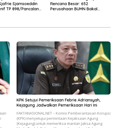
jafrie Sjamsoeddin
Rencana Besar: 652
onif TP 898/Pancalang
Perusahaan BUMN Bakal
 Kampar
Dipangkas Jadi 250
KPK Setujui Pemeriksaan Febrie Adriansyah,
Kejagung Jadwalkan Pemeriksaan Hari Ini
saan
FAKTANASIONAL.NET – Komisi Pemberantasan Korupsi
i
(KPK) menyetujui permintaan Kejaksaan Agung
(Kejagung) untuk memeriksa mantan Jaksa Agung