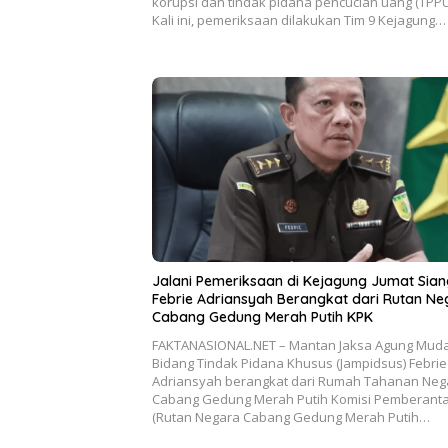
korupsi dan tindak pidana pencucian uang (TPPU
Kali ini, pemeriksaan dilakukan Tim 9 Kejagung…
Jalani Pemeriksaan di Kejagung Jumat Siang
Febrie Adriansyah Berangkat dari Rutan N
Cabang Gedung Merah Putih KPK
FAKTANASIONAL.NET – Mantan Jaksa Agung Mud
Bidang Tindak Pidana Khusus (Jampidsus) Febrie
Adriansyah berangkat dari Rumah Tahanan Neg
Cabang Gedung Merah Putih Komisi Pemberant
(Rutan Negara Cabang Gedung Merah Putih…