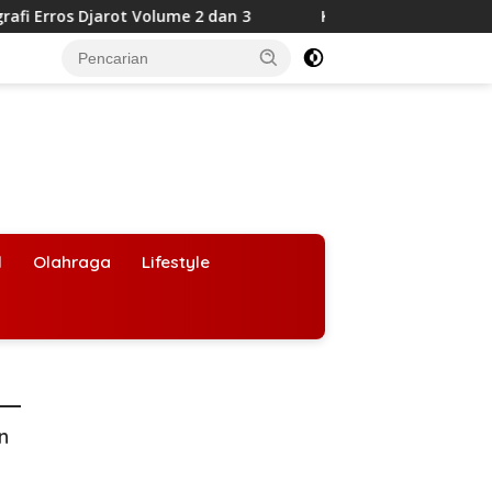
t Volume 2 dan 3
KPK Geledah 3 Lokasi di Bengkulu, Uan
l
Olahraga
Lifestyle
an