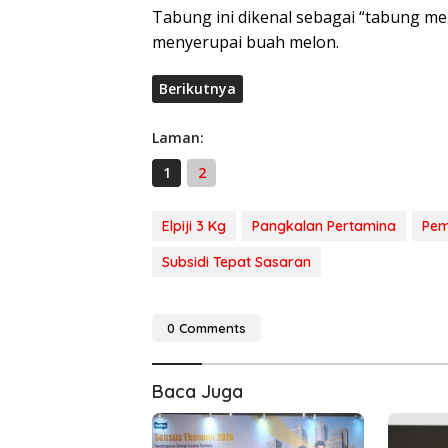
Tabung ini dikenal sebagai “tabung me
menyerupai buah melon.
Berikutnya
Laman:
1
2
Elpiji 3 Kg
Pangkalan Pertamina
Pem
Subsidi Tepat Sasaran
0 Comments
Baca Juga