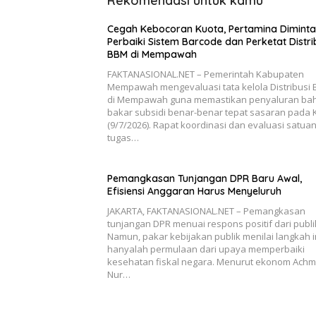
Rekomendasi untuk kamu
Cegah Kebocoran Kuota, Pertamina Diminta
Perbaiki Sistem Barcode dan Perketat Distri
BBM di Mempawah
FAKTANASIONAL.NET – Pemerintah Kabupaten
Mempawah mengevaluasi tata kelola Distribusi
di Mempawah guna memastikan penyaluran ba
bakar subsidi benar-benar tepat sasaran pada 
(9/7/2026). Rapat koordinasi dan evaluasi satua
tugas…
Pemangkasan Tunjangan DPR Baru Awal,
Efisiensi Anggaran Harus Menyeluruh
JAKARTA, FAKTANASIONAL.NET – Pemangkasan
tunjangan DPR menuai respons positif dari publi
Namun, pakar kebijakan publik menilai langkah i
hanyalah permulaan dari upaya memperbaiki
kesehatan fiskal negara. Menurut ekonom Ach
Nur…