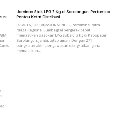
Jaminan Stok LPG 3 Kg di Sarolangun: Pertamina
busi
Pantau Ketat Distribusi
JAKARTA, FAKTANASIONAL.NET – Pertamina Patra
Niaga Regional Sumbagsel bergerak cepat
 BBM
memastikan pasokan LPG subsidi 3 kg di Kabupaten
han
Sarolangun, Jambi, tetap aman. Dengan 271
Kamis
pangkalan aktif, pengawasan ditingkatkan guna
n
memastikan…
k.
ni
mad