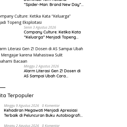
“Spider-Man: Brand New Day”
dan “The Odyssey” Cetak
Rekor Penjualan Box Office
Terbesar dalam Sejarah
Senin 3 Agustus 2026
Company Culture: Ketika Kata
“Keluarga” Menjadi Topeng
Eksploitasi
Minggu 2 Agustus 2026
Alarm Literasi Gen Z! Dosen di
AS Sampai Ubah Cara
Mengajar karena Mahasiswa
Sulit Memahami Bacaan
ita Terpopuler
Minggu 9 Agustus 2026
0 Komentar
Kehadiran Megawati Menjadi Apresiasi
Terbaik di Peluncuran Buku Autobiografi
Erros Djarot Volume 2 dan 3
Minggu 2 Agustus 2026
0 Komentar