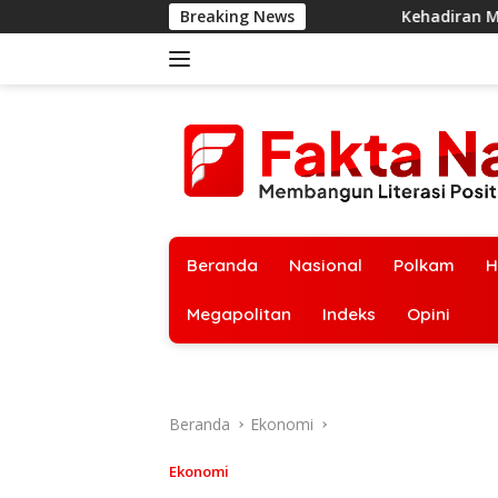
Langsung
Breaking News
Kehadiran Megawati Menjadi 
ke
konten
Beranda
Nasional
Polkam
H
Megapolitan
Indeks
Opini
Beranda
Ekonomi
Ekonomi