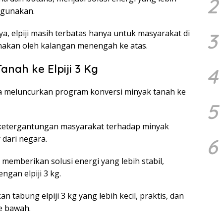
2
digunakan.
 elpiji masih terbatas hanya untuk masyarakat di
3
unakan oleh kalangan menengah ke atas.
nah ke Elpiji 3 Kg
4
a meluncurkan program konversi minyak tanah ke
5
a ketergantungan masyarakat terhadap minyak
dari negara.
6
memberikan solusi energi yang lebih stabil,
gan elpiji 3 kg.
abung elpiji 3 kg yang lebih kecil, praktis, dan
e bawah.