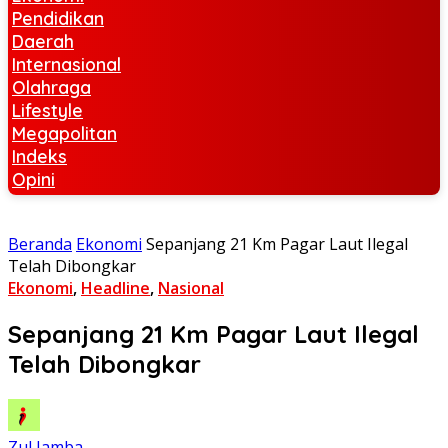
Pendidikan
Daerah
Internasional
Olahraga
Lifestyle
Megapolitan
Indeks
Opini
Beranda
Ekonomi
Sepanjang 21 Km Pagar Laut Ilegal
Telah Dibongkar
Ekonomi
,
Headline
,
Nasional
Sepanjang 21 Km Pagar Laut Ilegal
Telah Dibongkar
Zul Jamba