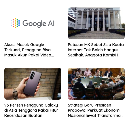
Pertemuan Xi Jinping dan
Donald Trump
Akses Masuk Google
Putusan MK Sebut Sisa Kuota
Terkunci, Pengguna Bisa
Internet Tak Boleh Hangus
Masuk Akun Pakai Video
Sepihak, Anggota Komisi I
Swafoto Untuk Verifikasi
DPR: Operator Telko Harus
Identitas
Sesuaikan Layanan
95 Persen Pengguna Galaxy
Strategi Baru Presiden
di Asia Tenggara Pakai Fitur
Prabowo: Perkuat Ekonomi
Kecerdasan Buatan
Nasional lewat Transformasi
Digital