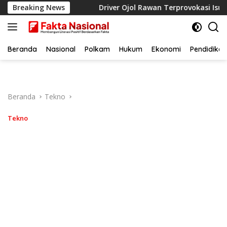
Langsung
g itu Nyata
Breaking News
Driver Ojol Rawan Terprovokasi Isu Liar Jel
ke
konten
Beranda
Nasional
Polkam
Hukum
Ekonomi
Pendidikan
Beranda
Tekno
Tekno