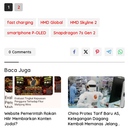
1
2
fast charging
HMD Global
HMD Skyline 2
smartphone P‑OLED
Snapdragon 7s Gen 2
0 Comments
Baca Juga
Website Pemerintah Rokan
China Protes Tarif Baru AS,
Hilir Membiarkan Konten
Ketegangan Dagang
Jodol?
Kembali Memanas Jelang