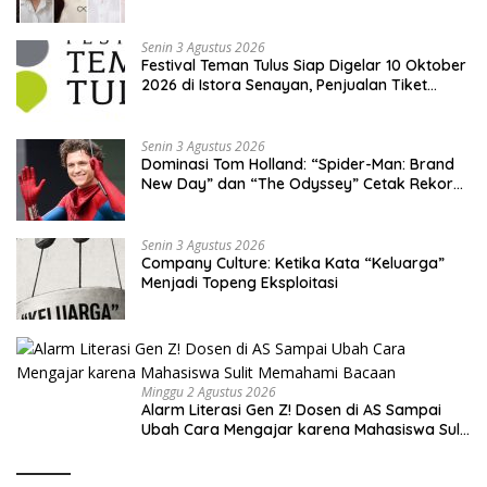
Jadi Sorotan?
Senin 3 Agustus 2026
Festival Teman Tulus Siap Digelar 10 Oktober
2026 di Istora Senayan, Penjualan Tiket
Resmi Dibuka
Senin 3 Agustus 2026
Dominasi Tom Holland: “Spider-Man: Brand
New Day” dan “The Odyssey” Cetak Rekor
Penjualan Box Office Terbesar dalam
Sejarah
Senin 3 Agustus 2026
Company Culture: Ketika Kata “Keluarga”
Menjadi Topeng Eksploitasi
Minggu 2 Agustus 2026
Alarm Literasi Gen Z! Dosen di AS Sampai
Ubah Cara Mengajar karena Mahasiswa Sulit
Memahami Bacaan