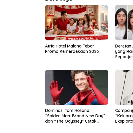
Deretan A
Atria Hotel Malang Tebar
yang Ram
Promo Kemerdekaan 2026
Sepanjan
yang Jad
Dominasi Tom Holland:
Company 
“Spider-Man: Brand New Day”
“Keluarg
dan “The Odyssey” Cetak
Eksploita
Rekor Penjualan Box Office
Terbesar dalam Sejarah