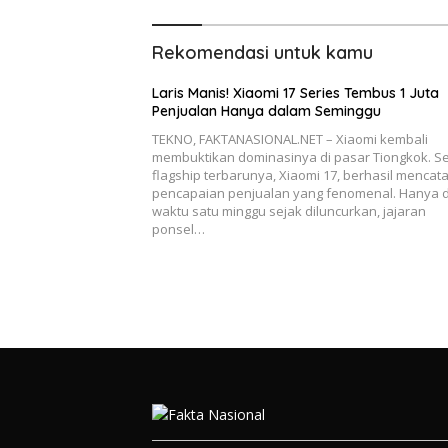
Rekomendasi untuk kamu
Laris Manis! Xiaomi 17 Series Tembus 1 Juta
Penjualan Hanya dalam Seminggu
TEKNO, FAKTANASIONAL.NET – Xiaomi kembali
membuktikan dominasinya di pasar Tiongkok. Se
flagship terbarunya, Xiaomi 17, berhasil mencat
pencapaian penjualan yang fenomenal. Hanya 
waktu satu minggu sejak diluncurkan, jajaran
ponsel…