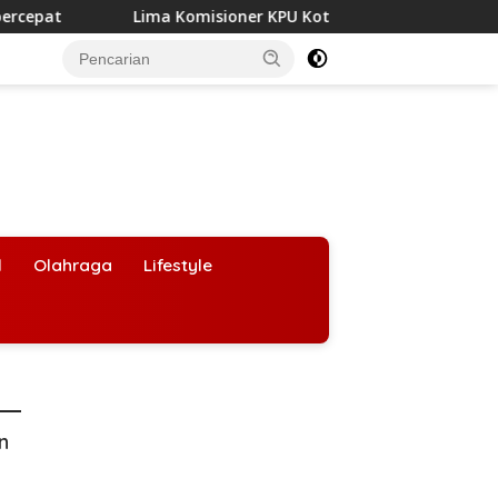
ima Komisioner KPU Kotim Jadi Tersangka, Kejati Kalteng Usut 
l
Olahraga
Lifestyle
an