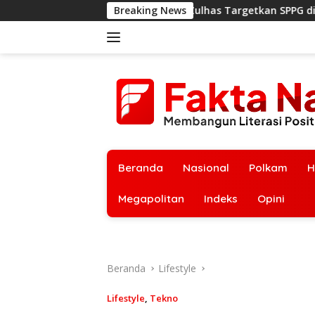
Langsung
Zulhas Targetkan SPPG di Papua, NTT, dan
Breaking News
ke
konten
Beranda
Nasional
Polkam
H
Megapolitan
Indeks
Opini
Beranda
Lifestyle
Lifestyle
,
Tekno