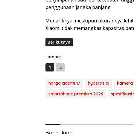
penggunaan jangka panjang.
Menariknya, meskipun ukurannya lebih 
Xiaomi tidak memangkas kapasitas bate
Berikutnya
Laman:
1
2
harga xiaomi 17
hyperos ai
kamera l
smartphone premium 2026
spesifikasi
Baca Juga