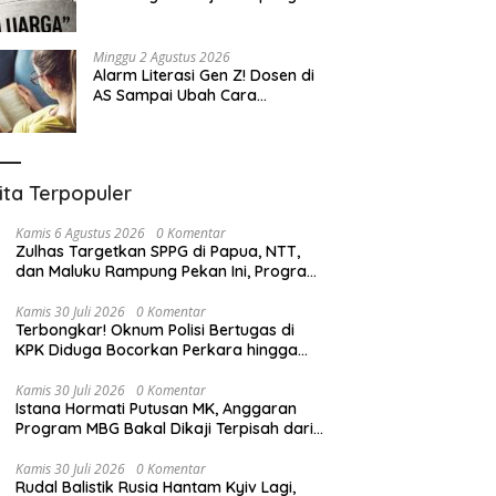
Eksploitasi
Minggu 2 Agustus 2026
Alarm Literasi Gen Z! Dosen di
AS Sampai Ubah Cara
Mengajar karena Mahasiswa
Sulit Memahami Bacaan
ita Terpopuler
Kamis 6 Agustus 2026
0 Komentar
Zulhas Targetkan SPPG di Papua, NTT,
dan Maluku Rampung Pekan Ini, Program
MBG Dipercepat
Kamis 30 Juli 2026
0 Komentar
Terbongkar! Oknum Polisi Bertugas di
KPK Diduga Bocorkan Perkara hingga
Peras Bupati Pemalang
Kamis 30 Juli 2026
0 Komentar
Istana Hormati Putusan MK, Anggaran
Program MBG Bakal Dikaji Terpisah dari
Dana Pendidikan
Kamis 30 Juli 2026
0 Komentar
Rudal Balistik Rusia Hantam Kyiv Lagi,