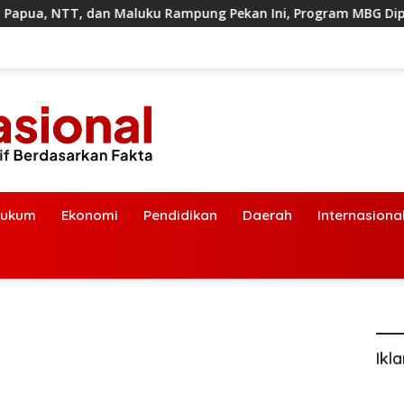
 Maluku Rampung Pekan Ini, Program MBG Dipercepat
L
ukum
Ekonomi
Pendidikan
Daerah
Internasiona
Ikl