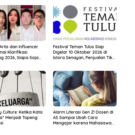
rtis dan Influencer
Festival Teman Tulus Siap
ai Klarifikasi
Digelar 10 Oktober 2026 di
g 2026, Siapa Saja
Istora Senayan, Penjualan Tiket
i Sorotan?
Resmi Dibuka
Culture: Ketika Kata
Alarm Literasi Gen Z! Dosen di
a” Menjadi Topeng
AS Sampai Ubah Cara
si
Mengajar karena Mahasiswa
Sulit Memahami Bacaan