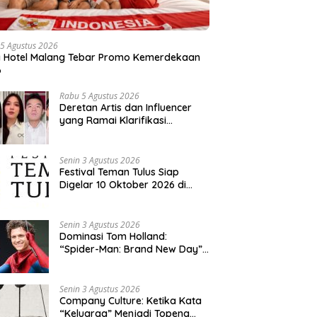
5 Agustus 2026
a Hotel Malang Tebar Promo Kemerdekaan
6
Rabu 5 Agustus 2026
Deretan Artis dan Influencer
yang Ramai Klarifikasi
Sepanjang 2026, Siapa Saja
yang Jadi Sorotan?
Senin 3 Agustus 2026
Festival Teman Tulus Siap
Digelar 10 Oktober 2026 di
Istora Senayan, Penjualan Tiket
Resmi Dibuka
Senin 3 Agustus 2026
Dominasi Tom Holland:
“Spider-Man: Brand New Day”
dan “The Odyssey” Cetak
Rekor Penjualan Box Office
Terbesar dalam Sejarah
Senin 3 Agustus 2026
Company Culture: Ketika Kata
“Keluarga” Menjadi Topeng