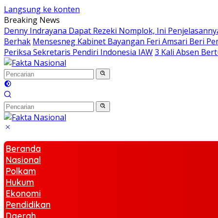
Langsung ke konten
Breaking News
Denny Indrayana Dapat Rezeki Nomplok, Ini Penjelasanny
Berhak
Mensesneg Kabinet Bayangan Feri Amsari Beri P
Periksa Sekretaris Pendiri Indonesia IAW
3 Kali Absen Be
Beranda
Nasional
Polkam
Hukum
Ekonomi
Pendidikan
Daerah