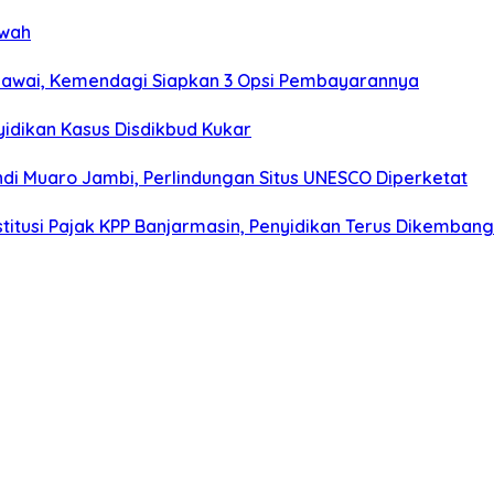
awah
egawai, Kemendagi Siapkan 3 Opsi Pembayarannya
yidikan Kasus Disdikbud Kukar
di Muaro Jambi, Perlindungan Situs UNESCO Diperketat
stitusi Pajak KPP Banjarmasin, Penyidikan Terus Dikemban