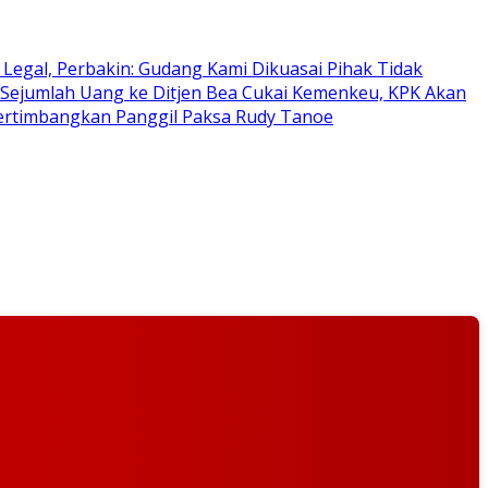
 Legal, Perbakin: Gudang Kami Dikuasai Pihak Tidak
Sejumlah Uang ke Ditjen Bea Cukai Kemenkeu, KPK Akan
Pertimbangkan Panggil Paksa Rudy Tanoe