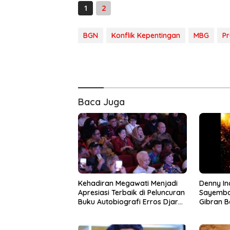
1
2
BGN
Konflik Kepentingan
MBG
P
Baca Juga
Kehadiran Megawati Menjadi
Denny In
Apresiasi Terbaik di Peluncuran
Sayembar
Buku Autobiografi Erros Djarot
Gibran B
Volume 2 dan 3