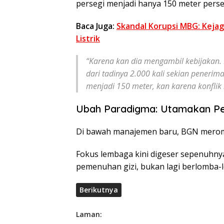
persegi menjadi hanya 150 meter perse
Baca Juga:
Skandal Korupsi MBG: Keja
Listrik
“Karena kan dia mengambil kebijakan.
dari tadinya 2.000 kali sekian penerim
menjadi 150 meter, kan karena konflik 
Ubah Paradigma: Utamakan Pe
Di bawah manajemen baru, BGN meromb
Fokus lembaga kini digeser sepenuhny
pemenuhan gizi, bukan lagi berlomba
Berikutnya
Laman: