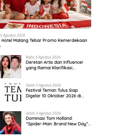
5 Agustus 2026
a Hotel Malang Tebar Promo Kemerdekaan
6
Rabu 5 Agustus 2026
Deretan Artis dan Influencer
yang Ramai Klarifikasi
Sepanjang 2026, Siapa Saja
yang Jadi Sorotan?
Senin 3 Agustus 2026
Festival Teman Tulus Siap
Digelar 10 Oktober 2026 di
Istora Senayan, Penjualan Tiket
Resmi Dibuka
Senin 3 Agustus 2026
Dominasi Tom Holland:
“Spider-Man: Brand New Day”
dan “The Odyssey” Cetak
Rekor Penjualan Box Office