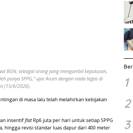
Ber
wai BGN, sebagai orang yang mengambil keputusan,
1
oleh punya SPPG,” ujar Arum dengan nada tegas di
in (15/6/2026).
2
ingan di masa lalu telah melahirkan kebijakan
an insentif
flat
Rp6 juta per hari untuk setiap SPPG
3
, hingga revisi standar luas dapur dari 400 meter