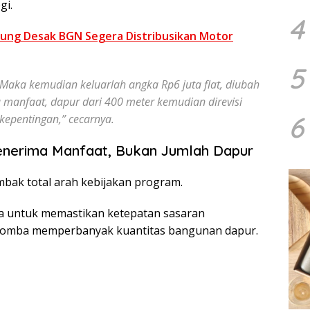
gi.
4
gung Desak BGN Segera Distribusikan Motor
5
 Maka kemudian keluarlah angka Rp6 juta
flat
, diubah
a manfaat, dapur dari 400 meter kemudian direvisi
6
kepentingan,” cecarnya.
nerima Manfaat, Bukan Jumlah Dapur
ak total arah kebijakan program.
a untuk memastikan ketepatan sasaran
-lomba memperbanyak kuantitas bangunan dapur.