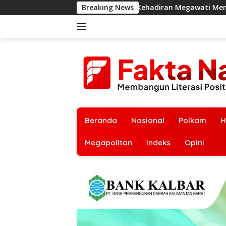
Langsung
Kehadiran Megawati Menjadi Apresiasi Terbaik di
Breaking News
ke
konten
Beranda
Nasional
Polkam
H
Megapolitan
Indeks
Opini