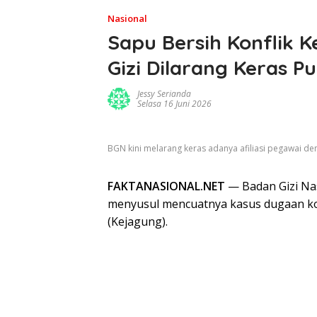
Nasional
Sapu Bersih Konflik 
Gizi Dilarang Keras 
Jessy Serianda
Selasa 16 Juni 2026
BGN kini melarang keras adanya afiliasi pegawai d
FAKTANASIONAL.NET
— Badan Gizi Na
menyusul mencuatnya kasus dugaan kor
(Kejagung).