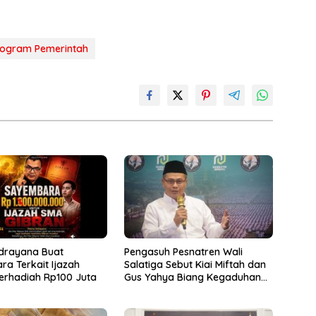
rogram Pemerintah
drayana Buat
Pengasuh Pesnatren Wali
a Terkait Ijazah
Salatiga Sebut Kiai Miftah dan
erhadiah Rp100 Juta
Gus Yahya Biang Kegaduhan
NU dan Tak Layak Maju di
Muktamar