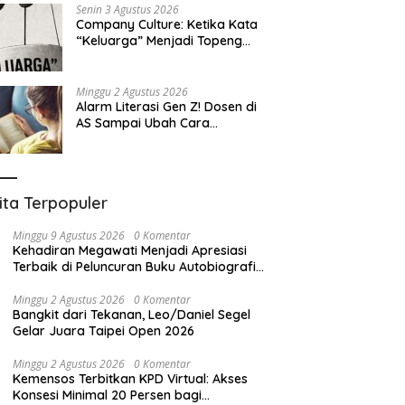
Terbesar dalam Sejarah
Senin 3 Agustus 2026
Company Culture: Ketika Kata
“Keluarga” Menjadi Topeng
Eksploitasi
Minggu 2 Agustus 2026
Alarm Literasi Gen Z! Dosen di
AS Sampai Ubah Cara
Mengajar karena Mahasiswa
Sulit Memahami Bacaan
ita Terpopuler
Minggu 9 Agustus 2026
0 Komentar
Kehadiran Megawati Menjadi Apresiasi
Terbaik di Peluncuran Buku Autobiografi
Erros Djarot Volume 2 dan 3
Minggu 2 Agustus 2026
0 Komentar
Bangkit dari Tekanan, Leo/Daniel Segel
Gelar Juara Taipei Open 2026
Minggu 2 Agustus 2026
0 Komentar
Kemensos Terbitkan KPD Virtual: Akses
Konsesi Minimal 20 Persen bagi