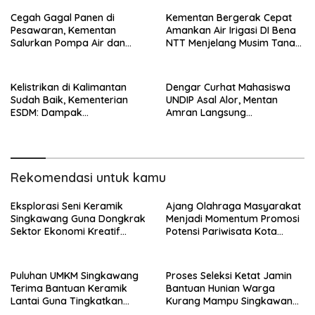
Lab
Cegah Gagal Panen di
Kementan Bergerak Cepat
Pesawaran, Kementan
Amankan Air Irigasi DI Bena
Salurkan Pompa Air dan
NTT Menjelang Musim Tanam
Penampung Air
II
Kelistrikan di Kalimantan
Dengar Curhat Mahasiswa
Sudah Baik, Kementerian
UNDIP Asal Alor, Mentan
ESDM: Dampak
Amran Langsung
Pemeliharaan Infrastruktur
Perintahkan Bulog Kirim
Kelistrikan
Beras Murah
Rekomendasi untuk kamu
Eksplorasi Seni Keramik
Ajang Olahraga Masyarakat
Singkawang Guna Dongkrak
Menjadi Momentum Promosi
Sektor Ekonomi Kreatif
Potensi Pariwisata Kota
Singkawang
Singkawang
Puluhan UMKM Singkawang
Proses Seleksi Ketat Jamin
Terima Bantuan Keramik
Bantuan Hunian Warga
Lantai Guna Tingkatkan
Kurang Mampu Singkawang
Kualitas Produksi
Tepat Sasaran