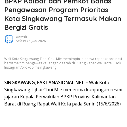
BPKP Kalbar dan Pemkot Bahas
Pengawasan Program Prioritas
Kota Singkawang Termasuk Makan
Bergizi Gratis
Natash
Selasa 16 Juni 2026
Wali Kota Singkawang Tjhai Chui Mie memimpin jalannya rapat koordinasi
bersama tim pengawas keuangan daerah di Ruang Rapat Wali Kota. (Dok.
Instagram/prokopimsingkawang)
SINGKAWANG, FAKTANASIONAL.NET –
Wali Kota
Singkawang Tjhai Chui Mie menerima kunjungan resmi
jajaran Kepala Perwakilan BPKP Provinsi Kalimantan
Barat di Ruang Rapat Wali Kota pada Senin (15/6/2026).