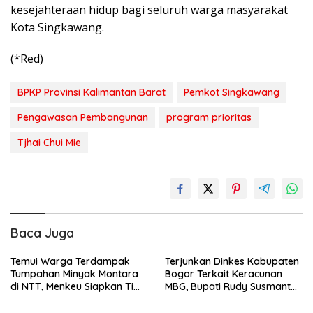
kesejahteraan hidup bagi seluruh warga masyarakat
Kota Singkawang.
(*Red)
BPKP Provinsi Kalimantan Barat
Pemkot Singkawang
Pengawasan Pembangunan
program prioritas
Tjhai Chui Mie
Baca Juga
Temui Warga Terdampak
Terjunkan Dinkes Kabupaten
Tumpahan Minyak Montara
Bogor Terkait Keracunan
di NTT, Menkeu Siapkan Tim
MBG, Bupati Rudy Susmanto:
Riset Pemulihan Lingkungan
Minta Penghentian SPPG dan
Sampel Makanan Dikirim ke