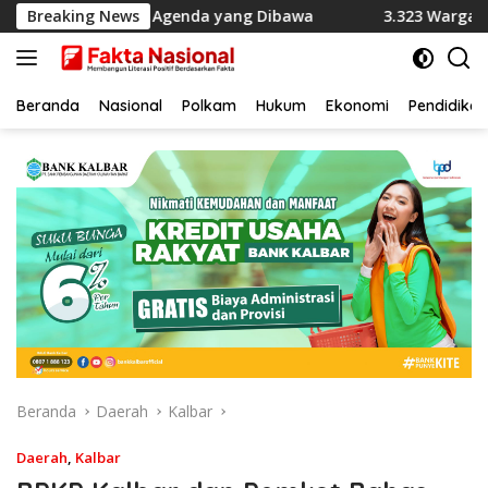
Langsung
onesia, Ini Agenda yang Dibawa
Breaking News
3.323 Warga India Dius
ke
konten
Beranda
Nasional
Polkam
Hukum
Ekonomi
Pendidikan
Beranda
Daerah
Kalbar
Daerah
,
Kalbar