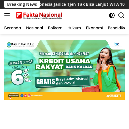
Langsung
k, Petenis Indonesia Janice Tjen Tak Bisa Lanjut WTA 1000 Nati
Breaking News
ke
konten
Beranda
Nasional
Polkam
Hukum
Ekonomi
Pendidikan