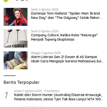
Resmi Dibuka
Senin 3 Agustus 2026
Dominasi Tom Holland: “Spider-Man: Brand
New Day” dan “The Odyssey” Cetak Rekor
Penjualan Box Office Terbesar dalam
Sejarah
Senin 3 Agustus 2026
Company Culture: Ketika Kata “Keluarga”
Menjadi Topeng Eksploitasi
Minggu 2 Agustus 2026
Alarm Literasi Gen Z! Dosen di AS Sampai
Ubah Cara Mengajar karena Mahasiswa Sulit
Memahami Bacaan
Berita Terpopuler
1
Jumat 7 Agustus 2026
0 Komentar
Kalah dari Storm Hunter (Australia)/Desirae Krawczyk,
Petenis Indonesia Janice Tjen Tak Bisa Lanjut WTA 1000
National Bank Open 2026