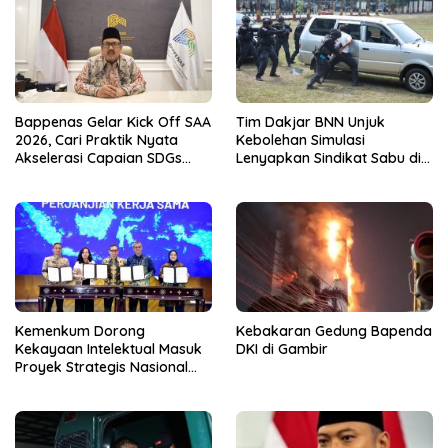
Bappenas Gelar Kick Off SAA
Tim Dakjar BNN Unjuk
2026, Cari Praktik Nyata
Kebolehan Simulasi
Akselerasi Capaian SDGs
Lenyapkan Sindikat Sabu di
Menuju 2030
Brimob Kelapa Dua
Kemenkum Dorong
Kebakaran Gedung Bapenda
Kekayaan Intelektual Masuk
DKI di Gambir
Proyek Strategis Nasional
Lewat RIKIN