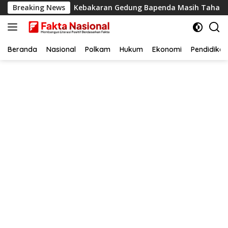
Langsung
Rate
Breaking News
Kebakaran Gedung Bapenda Masih Tahap Pendingina
ke
konten
Beranda
Nasional
Polkam
Hukum
Ekonomi
Pendidikan