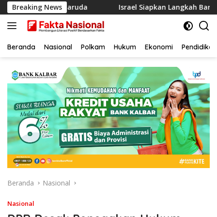
Langsung
 Pramuka Garuda
Breaking News
Israel Siapkan Langkah Baru di Gaza, S
ke
konten
Beranda
Nasional
Polkam
Hukum
Ekonomi
Pendidikan
Beranda
Nasional
Nasional