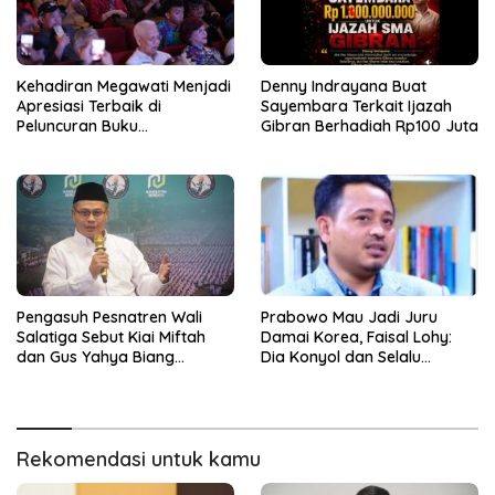
Kehadiran Megawati Menjadi
Denny Indrayana Buat
Apresiasi Terbaik di
Sayembara Terkait Ijazah
Peluncuran Buku
Gibran Berhadiah Rp100 Juta
Autobiografi Erros Djarot
Volume 2 dan 3
Pengasuh Pesnatren Wali
Prabowo Mau Jadi Juru
Salatiga Sebut Kiai Miftah
Damai Korea, Faisal Lohy:
dan Gus Yahya Biang
Dia Konyol dan Selalu
Kegaduhan NU dan Tak
Memalukan
Layak Maju di Muktamar
Rekomendasi untuk kamu