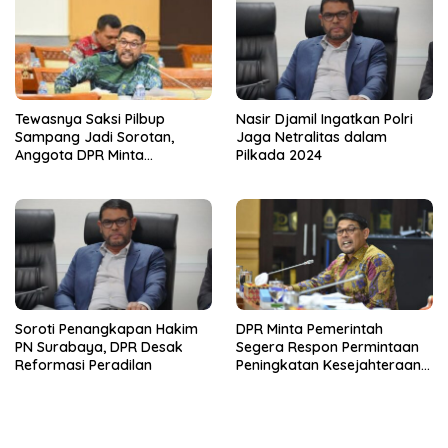
Tewasnya Saksi Pilbup
Nasir Djamil Ingatkan Polri
Sampang Jadi Sorotan,
Jaga Netralitas dalam
Anggota DPR Minta
Pilkada 2024
Penegakan Hukum Tegas
Soroti Penangkapan Hakim
DPR Minta Pemerintah
PN Surabaya, DPR Desak
Segera Respon Permintaan
Reformasi Peradilan
Peningkatan Kesejahteraan
yang Dituntut Hakim se-
Indonesia