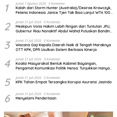
1
Jumat 7 Agustus 2026
0 Komentar
Kalah dari Storm Hunter (Australia)/Desirae Krawczyk,
Petenis Indonesia Janice Tjen Tak Bisa Lanjut WTA 1000
National Bank Open 2026
2
Jumat 31 Juli 2026
0 Komentar
Meskipun Vonis Hakim Lebih Ringan dari Tuntutan JPU,
Gubernur Riau Nonaktif Abdul Wahid Putuskan Banding
dalam Kasus Jatah Preman
3
Jumat 31 Juli 2026
0 Komentar
Wacana Gaji Kepala Daerah Naik di Tengah Maraknya
OTT KPK, DPR Usulkan Sistem Berbasis Kinerja
4
Jumat 31 Juli 2026
0 Komentar
Koalisi Masyarakat Bentuk Kabinet Bayangan,
Pengamat Komunikasi Politik Hensa: Tunjukkan Hanya
Bisa Pasrah atas Aslinya
5
Jumat 31 Juli 2026
0 Komentar
KPK Tahan Empat Tersangka Korupsi Asuransi Jasindo
6
Jumat 31 Juli 2026
0 Komentar
Menyelami Penderitaan