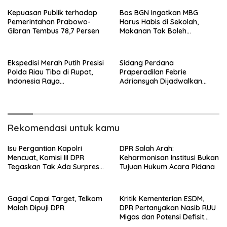
Kepuasan Publik terhadap
Bos BGN Ingatkan MBG
Pemerintahan Prabowo-
Harus Habis di Sekolah,
Gibran Tembus 78,7 Persen
Makanan Tak Boleh
Disimpan Lebih dari 4 Jam
Ekspedisi Merah Putih Presisi
Sidang Perdana
Polda Riau Tiba di Rupat,
Praperadilan Febrie
Indonesia Raya
Adriansyah Dijadwalkan
Berkumandang di Wilayah
Pekan Depan, PN Jaksel
Terluar
Registrasi Dua Gugatan
Rekomendasi untuk kamu
Isu Pergantian Kapolri
DPR Salah Arah:
Mencuat, Komisi III DPR
Keharmonisan Institusi Bukan
Tegaskan Tak Ada Surpres
Tujuan Hukum Acara Pidana
dari Presiden
Gagal Capai Target, Telkom
Kritik Kementerian ESDM,
Malah Dipuji DPR
DPR Pertanyakan Nasib RUU
Migas dan Potensi Defisit
Batubara