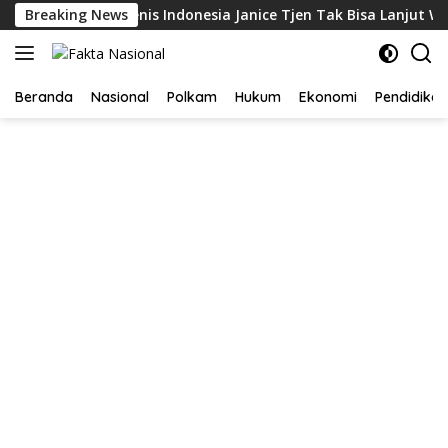
Langsung
awczyk, Petenis Indonesia Janice Tjen Tak Bisa Lanjut WTA 1000
Breaking News
ke
konten
Beranda
Nasional
Polkam
Hukum
Ekonomi
Pendidikan