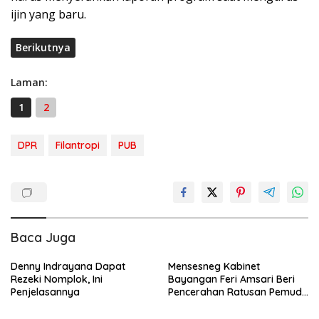
ijin yang baru.
Berikutnya
Laman:
1
2
DPR
Filantropi
PUB
Baca Juga
Denny Indrayana Dapat
Mensesneg Kabinet
Rezeki Nomplok, Ini
Bayangan Feri Amsari Beri
Penjelasannya
Pencerahan Ratusan Pemuda
di UHN Tegal