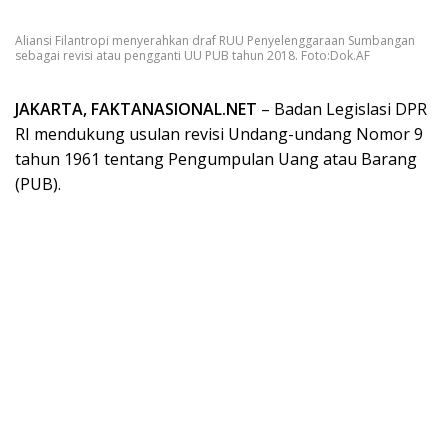
Aliansi Filantropi menyerahkan draf RUU Penyelenggaraan Sumbangan
sebagai revisi atau pengganti UU PUB tahun 2018. Foto:Dok.AF
JAKARTA, FAKTANASIONAL.NET
– Badan Legislasi DPR
RI mendukung usulan revisi Undang-undang Nomor 9
tahun 1961 tentang Pengumpulan Uang atau Barang
(PUB).