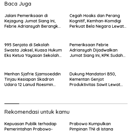
Baca Juga
Jalani Pemeriksaan di
Cegah Hoaks dan Perang
Kejagung Jumat Siang Ini,
Kognitif, Kemhan-Komdigi
Febrie Adriansyah Berangkat
Perkuat Bela Negara Lewat
dari Rutan Negara Cabang
Literasi Digital
Gedung Merah Putih KPK
995 Senjata di Sekolah
Pemeriksaan Febrie
Swasta Jaksel, Kuasa Hukum
Adriansyah Dijadwalkan
Eks Ketua Yayasan Sekolah
Jumat Siang Ini, KPK Sudah
Swasta: Untuk Lomba PON
Terima Permintaan Kejagung
dan SEASA
Menhan Sjafrie Sjamsoeddin
Dukung Mandatori B50,
Tinjau Kesiapan Skadron
Kementan Genjot
Udara 12 Lanud Roesmin
Produktivitas Sawit Lewat
Nurjadin Pekanbaru
Intensifikasi Lahan
Rekomendasi untuk kamu
Kepuasan Publik terhadap
Prabowo Kumpulkan
Pemerintahan Prabowo-
Pimpinan TNI di Istana