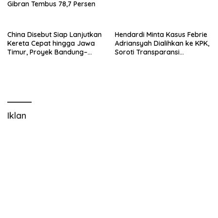
Gibran Tembus 78,7 Persen
China Disebut Siap Lanjutkan
Hendardi Minta Kasus Febrie
Kereta Cepat hingga Jawa
Adriansyah Dialihkan ke KPK,
Timur, Proyek Bandung–
Soroti Transparansi
Surabaya Kembali Menguat
Kejagung
Iklan