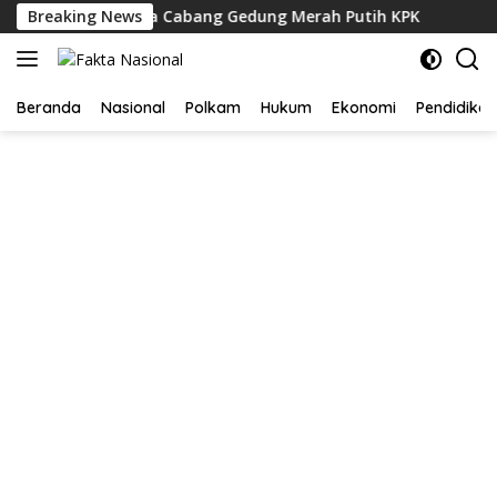
Langsung
i Rutan Negara Cabang Gedung Merah Putih KPK
Breaking News
Cegah H
ke
konten
Beranda
Nasional
Polkam
Hukum
Ekonomi
Pendidikan