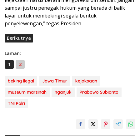
sampai justru penegak hukum yang berada di balik
layar untuk membekingi segala bentuk
penyelewengan,” tegas Presiden.
Berikutnya
Laman:
1
2
beking ilegal
Jawa Timur
kejaksaan
museum marsinah
nganjuk
Prabowo Subianto
TNI Polri