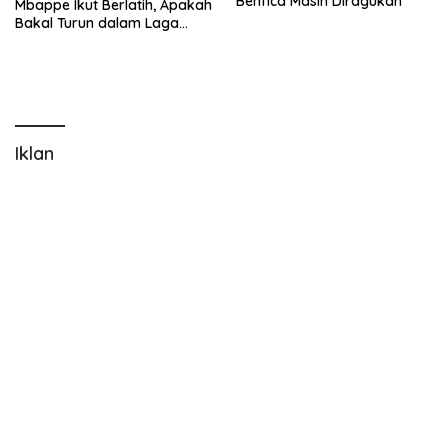
Benfica Masih Diragukan
Mbappe Ikut Berlatih, Apakah
Bakal Turun dalam Laga
Benfica vs Real Madrid di
Estadio da Luz?
Iklan