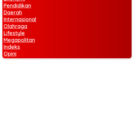
Pendidikan
Daerah
Internasional
Olahraga
Lifestyle
Megapolitan
Indeks
Opini