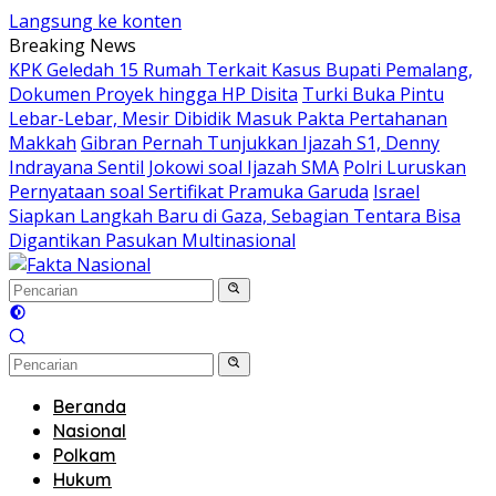
Langsung ke konten
Breaking News
KPK Geledah 15 Rumah Terkait Kasus Bupati Pemalang,
Dokumen Proyek hingga HP Disita
Turki Buka Pintu
Lebar-Lebar, Mesir Dibidik Masuk Pakta Pertahanan
Makkah
Gibran Pernah Tunjukkan Ijazah S1, Denny
Indrayana Sentil Jokowi soal Ijazah SMA
Polri Luruskan
Pernyataan soal Sertifikat Pramuka Garuda
Israel
Siapkan Langkah Baru di Gaza, Sebagian Tentara Bisa
Digantikan Pasukan Multinasional
Beranda
Nasional
Polkam
Hukum