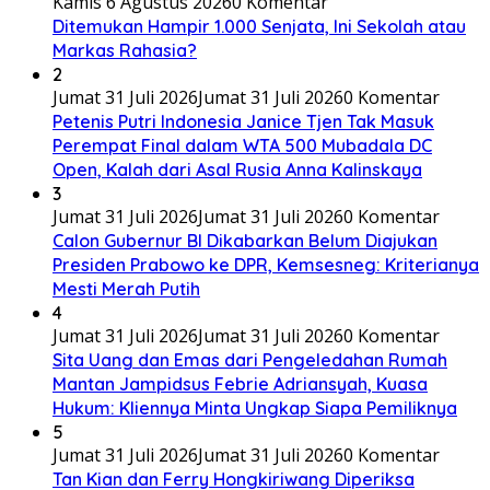
Kamis 6 Agustus 2026
0 Komentar
Ditemukan Hampir 1.000 Senjata, Ini Sekolah atau
Markas Rahasia?
2
Jumat 31 Juli 2026
Jumat 31 Juli 2026
0 Komentar
Petenis Putri Indonesia Janice Tjen Tak Masuk
Perempat Final dalam WTA 500 Mubadala DC
Open, Kalah dari Asal Rusia Anna Kalinskaya
3
Jumat 31 Juli 2026
Jumat 31 Juli 2026
0 Komentar
Calon Gubernur BI Dikabarkan Belum Diajukan
Presiden Prabowo ke DPR, Kemsesneg: Kriterianya
Mesti Merah Putih
4
Jumat 31 Juli 2026
Jumat 31 Juli 2026
0 Komentar
Sita Uang dan Emas dari Pengeledahan Rumah
Mantan Jampidsus Febrie Adriansyah, Kuasa
Hukum: Kliennya Minta Ungkap Siapa Pemiliknya
5
Jumat 31 Juli 2026
Jumat 31 Juli 2026
0 Komentar
Tan Kian dan Ferry Hongkiriwang Diperiksa