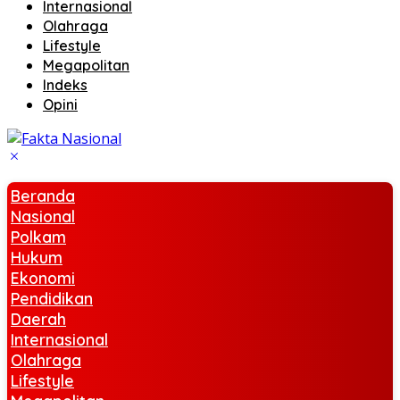
Internasional
Olahraga
Lifestyle
Megapolitan
Indeks
Opini
Beranda
Nasional
Polkam
Hukum
Ekonomi
Pendidikan
Daerah
Internasional
Olahraga
Lifestyle