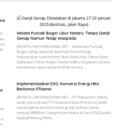
ama
Wisata Puncak Bogor Libur Nataru: Tanpa Ganjil
25
Genap Namun Tetap Waspada
kan
mur.
JAKARTA, FAKTANASIONAL.NET – Kawasan Puncak,
an
Bogor, tetap menjadi destinasi favorit bagi
masyarakat saat momen libur Natal dan Tahun Baru.
Satlantas Polres Bogor memprediksi lonjakan volume
kendaraan akan mulai terlihat secara…
Implementasikan ESG: Konversi Energi HKA
Berbonus Efisiensi
ma
r
JAKARTA, FAKTANASIONAL.NET – PT Hakaaston (HKA),
anak perusahaan PT Hutama Karya (Persero), telah
menerapkan konversi energi dari bahan bakar
ua
minyak (BBM) ke Compressed Natural Gas (CNG) pada
Asphalt Mixing Plant…
ans
an…