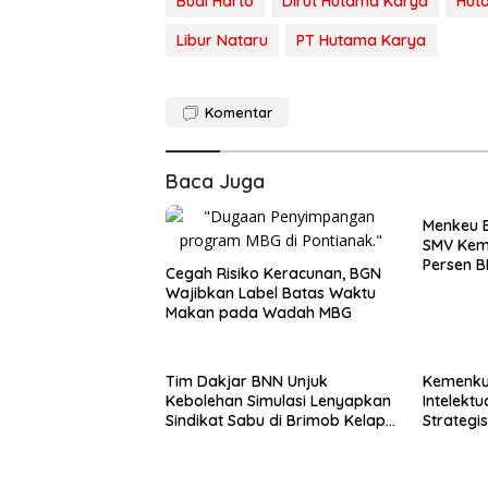
Budi Harto
Dirut Hutama Karya
Hut
Libur Nataru
PT Hutama Karya
Komentar
Baca Juga
Menkeu B
SMV Kem
Persen B
Cegah Risiko Keracunan, BGN
Wajibkan Label Batas Waktu
Makan pada Wadah MBG
Tim Dakjar BNN Unjuk
Kemenku
Kebolehan Simulasi Lenyapkan
Intelekt
Sindikat Sabu di Brimob Kelapa
Strategi
Dua