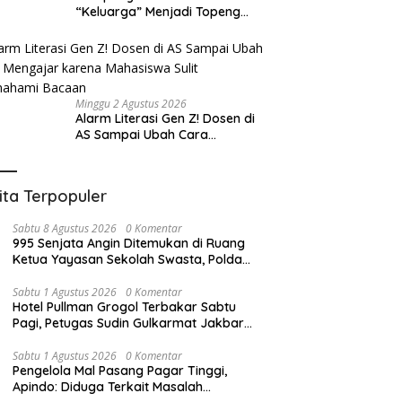
“Keluarga” Menjadi Topeng
Eksploitasi
Minggu 2 Agustus 2026
Alarm Literasi Gen Z! Dosen di
AS Sampai Ubah Cara
Mengajar karena Mahasiswa
Sulit Memahami Bacaan
ita Terpopuler
Sabtu 8 Agustus 2026
0 Komentar
995 Senjata Angin Ditemukan di Ruang
Ketua Yayasan Sekolah Swasta, Polda
Metro Jaya: Hanya Satu Senpi
Sabtu 1 Agustus 2026
0 Komentar
Hotel Pullman Grogol Terbakar Sabtu
Pagi, Petugas Sudin Gulkarmat Jakbar
Duga Akibat Korsleting Kelistrikan di
Lantai 2
Sabtu 1 Agustus 2026
0 Komentar
Pengelola Mal Pasang Pagar Tinggi,
Apindo: Diduga Terkait Masalah