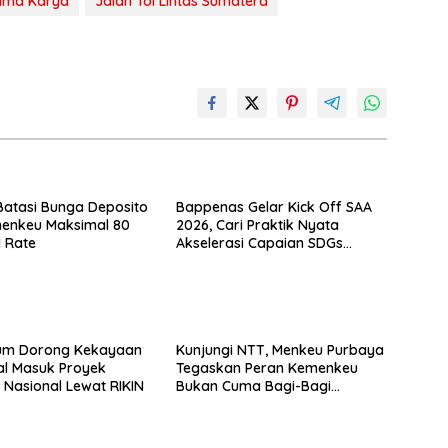
ama Karya
Jalan Tol Lintas Sumatera
atasi Bunga Deposito
Bappenas Gelar Kick Off SAA
enkeu Maksimal 80
2026, Cari Praktik Nyata
I Rate
Akselerasi Capaian SDGs
Menuju 2030
m Dorong Kekayaan
Kunjungi NTT, Menkeu Purbaya
ual Masuk Proyek
Tegaskan Peran Kemenkeu
s Nasional Lewat RIKIN
Bukan Cuma Bagi-Bagi
Anggaran