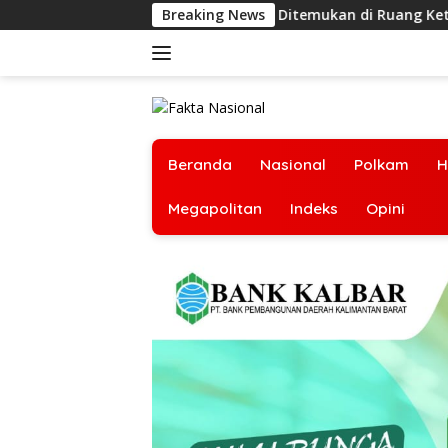
Langsung
995 Senjata Angin Ditemukan di Ruang Ketua Yayasan Sekolah 
Breaking News
ke
konten
Beranda
Nasional
Polkam
H
Megapolitan
Indeks
Opini