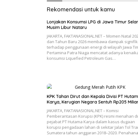
Rekomendasi untuk kamu
Lonjakan Konsumsi LPG di Jawa Timur Sel
Musim Libur Nataru
JAKARTA, FAKTANASIONAL.NET – Momen Natal 20
dan Tahun Baru 2026 membawa dampak signifi
terhadap penggunaan energi di wilayah Jawa Ti
Pertamina Patra Niaga mencatat adanya kenaik
konsumsi Liquefied Petroleum Gas…
KPK Tahan Dirut dan Kepala Divisi PT Huta
Karya, Kerugian Negara Sentuh Rp205 Milia
JAKARTA, FAKTANASIONAL.NET – Komisi
Pemberantasan Korupsi (KPK) resmi menahan d
pejabat PT Hutama Karya dalam kasus dugaan
korupsi pengadaan lahan di sekitar Jalan Tol Tr
Sumatera tahun anggaran 2018–2020. Penahan