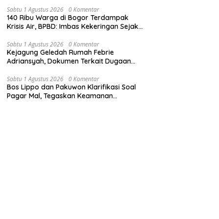
Keamanan
Sabtu 1 Agustus 2026
0 Komentar
140 Ribu Warga di Bogor Terdampak
Krisis Air, BPBD: Imbas Kekeringan Sejak
10 Juni 2026
Sabtu 1 Agustus 2026
0 Komentar
Kejagung Geledah Rumah Febrie
Adriansyah, Dokumen Terkait Dugaan
TPPU Disita
Sabtu 1 Agustus 2026
0 Komentar
Bos Lippo dan Pakuwon Klarifikasi Soal
Pagar Mal, Tegaskan Keamanan
Indonesia Tetap Kondusif