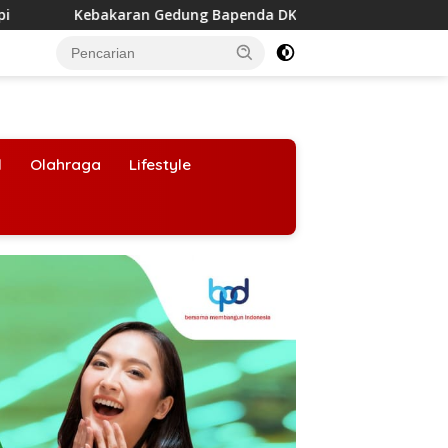
Gedung Bapenda DKI Jakarta dari Lantai 11, Sudin Gulkarmat J
l
Olahraga
Lifestyle