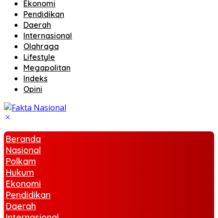
Ekonomi
Pendidikan
Daerah
Internasional
Olahraga
Lifestyle
Megapolitan
Indeks
Opini
Beranda
Nasional
Polkam
Hukum
Ekonomi
Pendidikan
Daerah
Internasional