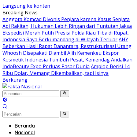
Langsung ke konten
Breaking News
Anggota Komcad Divonis Penjara karena Kasus Senjata
Api Rakitan, Hukuman Lebih Ringan dari Tuntutan Jaksa
Ekspedisi Merah Putih Presisi Polda Riau Tiba di Rupat,
Indonesia Raya Berkumandang di Wilayah Terluar
AHY
Beberkan Hasil Rapat Danantara, Restrukturisasi Utang
Whoosh Disepakati Diambil Alih Kemenkeu
Ekspor
Kosmetik Indonesia Tumbuh Pesat, Kemendag Andalkan
IndoBeauty Expo Perluas Pasar Dunia
Amplop Berisi 14
Ribu Dolar, Memang Dikembalikan, tapi Isinya
Berkurang
Beranda
Nasional